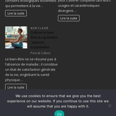
peut s’avérer complexe tant leurs
corridors écologiques essentiels
usages et caractéristiques
qui permettent à la vie…
divergent.…
Lire la suite
Lire la suite
NON CLASSÉ
Cultiver le bien-
être au quotidien
: astuces
essentielles
Pascal Cabus
Le bien-être ne se résume pas à
l’absence de maladie ; il constitue
un état de satisfaction générale
de la vie, englobant la santé
physique…
Lire la suite
We use cookies to ensure that we give you the best
1
2
…
109
»
experience on our website. If you continue to use this site we
will assume that you are happy with it.
Ok