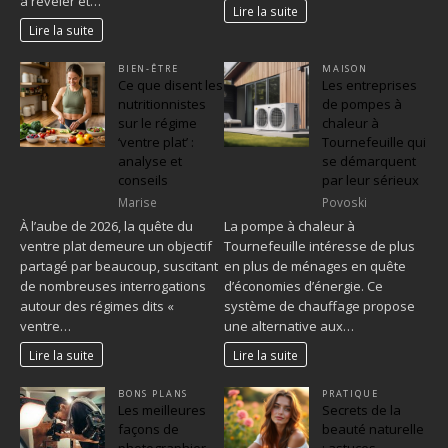
à révéler et…
Lire la suite
Lire la suite
BIEN-ÊTRE
MAISON
Ce que disent les
Les entreprises
nutritionnistes
de pompes à
sur le régime
chaleur à
‘ventre plat’ :
Tournefeuille qui
analyse et
se démarquent
conseils
par leur sérieux
Marise
Povoski
À l’aube de 2026, la quête du
La pompe à chaleur à
ventre plat demeure un objectif
Tournefeuille intéresse de plus
partagé par beaucoup, suscitant
en plus de ménages en quête
de nombreuses interrogations
d’économies d’énergie. Ce
autour des régimes dits «
système de chauffage propose
ventre…
une alternative aux…
Lire la suite
Lire la suite
BONS PLANS
PRATIQUE
Les meilleures
Secrets de la
façons de
beauté naturelle