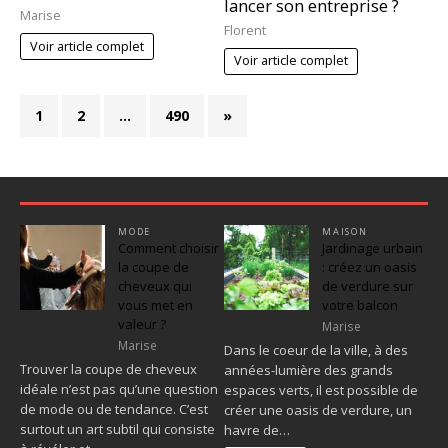
lancer son entreprise ?
Marise
Florent
Voir article complet
Voir article complet
1
2
…
490
»
MODE
MAISON
Comment choisir
Jardinage urbain
la coupe de
: créez un oasis
cheveux qui
de verdure sur
vous met en
votre balcon
valeur ?
Marise
Marise
Dans le coeur de la ville, à des
Trouver la coupe de cheveux
années-lumière des grands
idéale n’est pas qu’une question
espaces verts, il est possible de
de mode ou de tendance. C’est
créer une oasis de verdure, un
surtout un art subtil qui consiste
havre de…