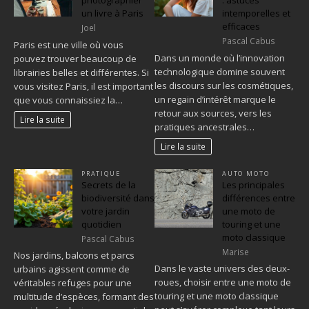
photographier
: astuces
un livre à Paris
intemporelles et
efficaces
Joel
Pascal Cabus
Paris est une ville où vous
Dans un monde où l’innovation
pouvez trouver beaucoup de
technologique domine souvent
librairies belles et différentes. Si
les discours sur les cosmétiques,
vous visitez Paris, il est important
un regain d’intérêt marque le
que vous connaissiez la…
retour aux sources, vers les
Lire la suite
pratiques ancestrales…
Lire la suite
PRATIQUE
AUTO MOTO
Secrets de la
Les principales
biodiversité dans
différences entre
votre jardin
une moto de
quotidien
touring et une
moto classique
Pascal Cabus
Marise
Nos jardins, balcons et parcs
Dans le vaste univers des deux-
urbains agissent comme de
roues, choisir entre une moto de
véritables refuges pour une
touring et une moto classique
multitude d’espèces, formant des