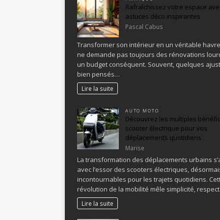
Rafraîchissez votre espace ave
astuces déco inspirantes
Pascal Cabus
Transformer son intérieur en un véritable havre
ne demande pas toujours des rénovations lour
un budget conséquent. Souvent, quelques aju
bien pensés…
Lire la suite
AUTO MOTO
Découvrez les multiples bénéfi
scooter électrique pour vos
déplacements quotidiens
Marise
La transformation des déplacements urbains s’
avec l’essor des scooters électriques, désormai
incontournables pour les trajets quotidiens. Cet
révolution de la mobilité mêle simplicité, respec
Lire la suite