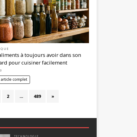
IQUE
aliments à toujours avoir dans son
ard pour cuisiner facilement
e
 article complet
2
…
489
»
TECHNOLOGIE