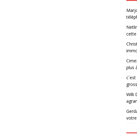
Marjo
télé
Netli
cette
Chris
immob
Cime
plus 
c´est
gross
Willi 
agran
Gerd
votr