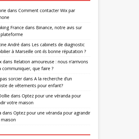
rie
dans
Comment contacter Wix par
phone
nking France
dans
Binance, notre avis sur
 plateforme
tine André
dans
Les cabinets de diagnostic
ilier à Marseille ont-ils bonne réputation ?
x
dans
Relation amoureuse : nous n’arrivons
à communiquer, que faire ?
 pas sorcier
dans
A la recherche d’un
iste de vêtements pour enfant?
Dollie
dans
Optez pour une véranda pour
dir votre maison
a
dans
Optez pour une véranda pour agrandir
e maison