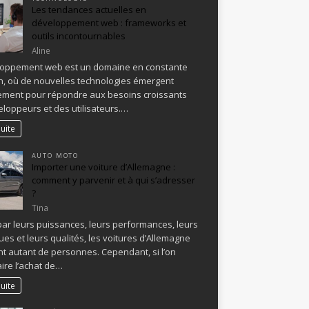
Les tendances actuelles en
développement web : frameworks et
outils incontournables
Aline
loppement web est un domaine en constante
n, où de nouvelles technologies émergent
ement pour répondre aux besoins croissants
loppeurs et des utilisateurs.…
suite
AUTO MOTO
Importer une voiture d’Allemagne :
comment y parvenir et à qui s’adresser
?
Tina
ar leurs puissances, leurs performances, leurs
ues et leurs qualités, les voitures d’Allemagne
t autant de personnes. Cependant, si l’on
aire l’achat de…
suite