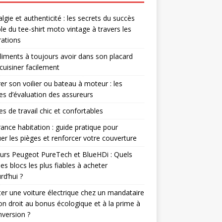
lgie et authenticité : les secrets du succès
le du tee-shirt moto vintage à travers les
ations
liments à toujours avoir dans son placard
cuisiner facilement
er son voilier ou bateau à moteur : les
res d’évaluation des assureurs
s de travail chic et confortables
ance habitation : guide pratique pour
er les pièges et renforcer votre couverture
rs Peugeot PureTech et BlueHDi : Quels
les blocs les plus fiables à acheter
rd’hui ?
er une voiture électrique chez un mandataire
-on droit au bonus écologique et à la prime à
nversion ?