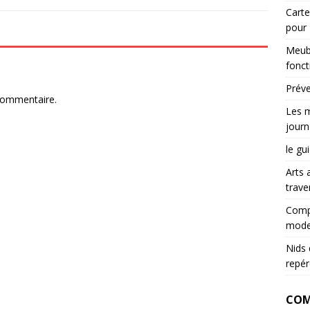
Carte
pour
Meubl
fonct
Préve
commentaire.
Les m
journ
le gu
Arts 
trave
Compr
mode
Nids 
repér
COM