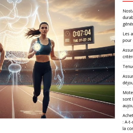
Nosta
durab
génér
Les a
pour 
Assur
critè
Tenue
Assur
déjou
Moteu
sont 
aujou
Achet
: A-t
la co