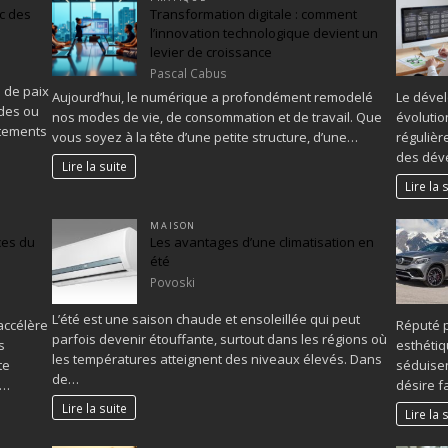
c des
Transformation digitale : comment
l’innovation technologique devient un
levier de croissance
Pascal Cabus
 de paix
Aujourd’hui, le numérique a profondément remodelé
Le déve
des ou
nos modes de vie, de consommation et de travail. Que
évolutio
stements
vous soyez à la tête d’une petite structure, d’une…
régulièr
des déve
Lire la suite
Lire la 
MAISON
ces du
Les avantages d’une climatisation en
été
Povoski
L’été est une saison chaude et ensoleillée qui peut
accélère
Réputé p
parfois devenir étouffante, surtout dans les régions où
s
esthétiq
les températures atteignent des niveaux élevés. Dans
te
séduisen
de…
t…
désire f
Lire la suite
Lire la 