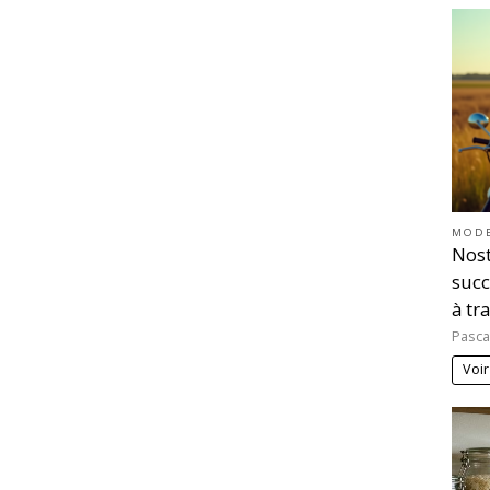
MOD
Nost
succ
à tr
Pasca
Voir