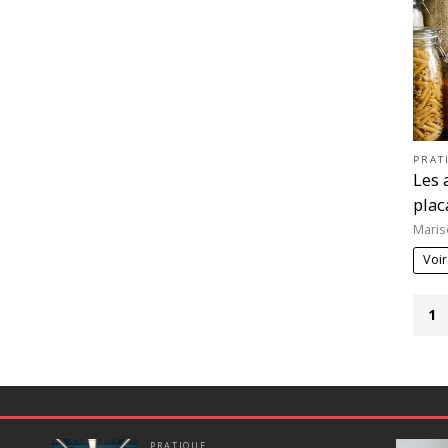
PRAT
Les 
plac
Maris
Voir
1
PRATIQUE