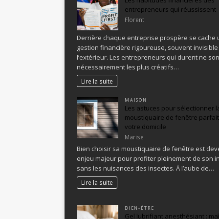
entrepreneurs qui réussissent
Florent
Derrière chaque entreprise prospère se cache
gestion financière rigoureuse, souvent invisible
l’extérieur. Les entrepreneurs qui durent ne so
nécessairement les plus créatifs…
Lire la suite
MAISON
Les astuces pour sélectionner l
moustiquaire de fenêtre parfai
votre domicile
Marise
Bien choisir sa moustiquaire de fenêtre est de
enjeu majeur pour profiter pleinement de son in
sans les nuisances des insectes. À l’aube de…
Lire la suite
BIEN-ÊTRE
Gel lubrifiant anesthésiant : maî