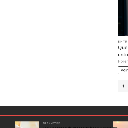
ENTR
Quel
entr
Flore
Voir
1
BIEN-ÊTRE
Les 10 étapes du massage bebe 1 mois