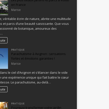
en France
Marise
e, véritable écrin de nature, abrite une multitude
ns et parcs d’une beauté saisissante. Que vous
assionné de botanique, amoureux des
s…
suite
PRATIQUE
Parachutisme à Avignon : sensations
fortes et émotions garanties !
Marise
dans le ciel d’Avignon et s’élancer dans le vide
e une expérience unique qui fait battre le cœur
vitesse. Le parachutisme, au-delà…
suite
PRATIQUE
Pourquoi transformer votre jardin