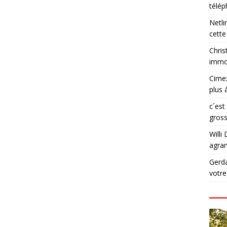
télé
Netli
cette
Chris
immob
Cime
plus 
c´est
gross
Willi 
agran
Gerd
votr