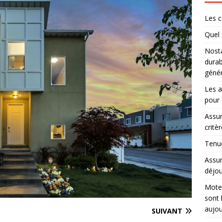
Les c
Quel 
Nosta
durab
génér
Les a
pour 
Assur
critè
Tenue
Assur
déjou
Moteu
sont 
aujou
SUIVANT