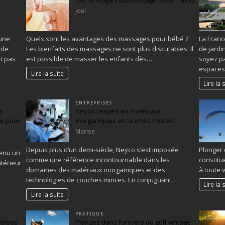
Joel
 une
Quels sont les avantages des massages pour bébé ?
La Franc
 de
Les bienfaits des massages ne sont plus discutables. Il
de jardi
nt pas
est possible de masser les enfants dès…
soyez p
espace
Lire la suite
Lire la 
ENTREPRISES
a
Neyco : expert en matériaux
te pour
inorganiques et couches minces
Marise
Depuis plus d’un demi-siècle, Neyco s’est imposée
Plonger 
venu un
comme une référence incontournable dans les
constitu
térieur
domaines des matériaux inorganiques et des
à toute 
technologies de couches minces. En conjuguant…
Lire la 
Lire la suite
PRATIQUE
trisez
Plongez dans l’univers du golf vintage :