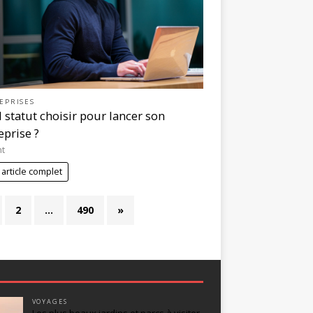
EPRISES
 statut choisir pour lancer son
eprise ?
nt
 article complet
2
…
490
»
VOYAGES
Les plus beaux jardins et parcs à visiter