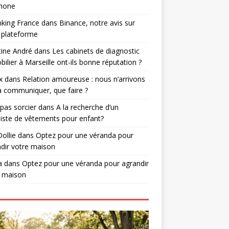
phone
nking France
dans
Binance, notre avis sur
 plateforme
tine André
dans
Les cabinets de diagnostic
ilier à Marseille ont-ils bonne réputation ?
x
dans
Relation amoureuse : nous n’arrivons
à communiquer, que faire ?
 pas sorcier
dans
A la recherche d’un
iste de vêtements pour enfant?
Dollie
dans
Optez pour une véranda pour
dir votre maison
a
dans
Optez pour une véranda pour agrandir
e maison