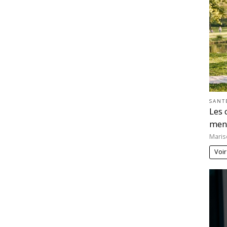
SANT
Les 
men
Maris
Voir