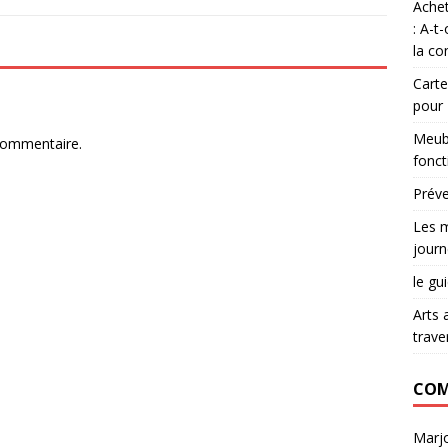
Achet
: A-t
la co
Carte
pour
Meubl
commentaire.
fonct
Préve
Les m
journ
le gu
Arts 
trave
COM
Marjo