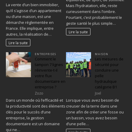
La vente d’un bien immobilier,
Mais l’hydratation, elle, reste
qu’il s’agisse d’un appartement
curieusement dans l’ombre.
ou d’une maison, est une
Pourtant, c’est probablement le
démarche réglementée en
geste santé le plus simple…
France. Elle implique, entre
Lire la suite
autres, la réalisation de…
Lire la suite
ENTREPRISES
MAISON
Comment le
Les mesures de
tampon 7 lignes
sécurité pour
réinvente-t-il
conduire une
votre flux
pelle
documentaire en
hydraulique
entreprise ?
catégorie B1
Zozo
Joel
Dans un monde où l’efficacité et
Lorsque vous avez besoin de
la productivité sont des éléments
creuser de la terre dans une
clés pour le succès d’une
zone afin de créer une fosse ou
entreprise, la gestion
un bassin, vous avez besoin
documentaire est un domaine
d’une pelle…
qui ne…