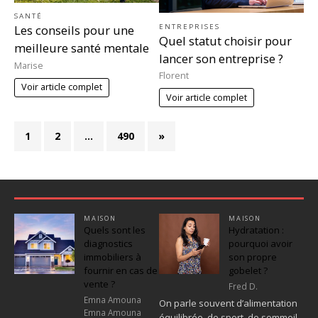
SANTÉ
ENTREPRISES
Les conseils pour une
Quel statut choisir pour
meilleure santé mentale
lancer son entreprise ?
Marise
Florent
Voir article complet
Voir article complet
1
2
…
490
»
MAISON
MAISON
Quels sont les
Hydratation :
diagnostics
pourquoi avoir
immobiliers à
son propre
fournir en cas de
gobelet ?
vente ?
Fred D.
Emna Amouna
On parle souvent d’alimentation
Emna Amouna
équilibrée, de sport, de sommeil.