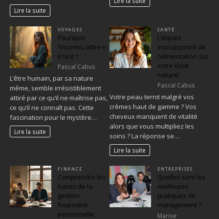
Lire la suite
Lire la suite
VOYAGES
SANTÉ
Pourquoi
L’impact
l’inconnu attire-t-
insoupçonné de
il tant ?
l’alimentation sur
votre éclat
Pascal Cabus
naturel
L’être humain, par sa nature
Pascal Cabus
même, semble irrésistiblement
Votre peau ternit malgré vos
attiré par ce qu’il ne maîtrise pas,
crèmes haut de gamme ? Vos
ce qu’il ne connaît pas. Cette
cheveux manquent de vitalité
fascination pour le mystère…
alors que vous multipliez les
Lire la suite
soins ? La réponse se…
Lire la suite
FINANCE
ENTREPRISES
Comprendre les
Quelles sont les
bases de la
meilleures
gestion
pratiques de
financière
management ?
personnelle
Marise