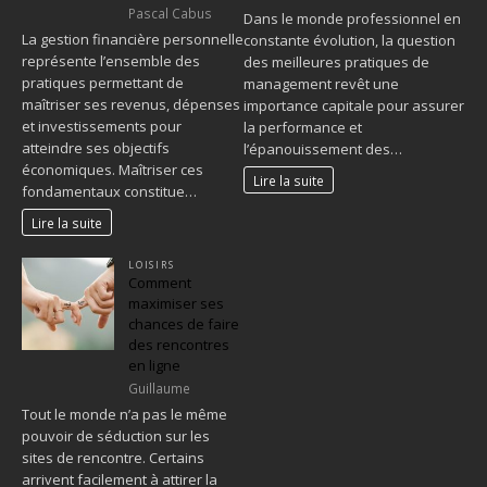
Pascal Cabus
Dans le monde professionnel en
La gestion financière personnelle
constante évolution, la question
représente l’ensemble des
des meilleures pratiques de
pratiques permettant de
management revêt une
maîtriser ses revenus, dépenses
importance capitale pour assurer
et investissements pour
la performance et
atteindre ses objectifs
l’épanouissement des…
économiques. Maîtriser ces
Lire la suite
fondamentaux constitue…
Lire la suite
LOISIRS
Comment
maximiser ses
chances de faire
des rencontres
en ligne
Guillaume
Tout le monde n’a pas le même
pouvoir de séduction sur les
sites de rencontre. Certains
arrivent facilement à attirer la