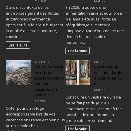
Marise
Marise
Dans un contexte où les
En 2026, la quête d’une
entreprises gérant des flottes
alimentation saine et équilibrée
automobiles cherchent à
n’a jamais été aussi forte. Le
optimiser à la fois leur budget et
rééquilibrage alimentaire
la qualité de leur couverture,
s’impose aujourd’hui comme une
choisir…
démarche accessible et
porteuse…
Lire la suite
Lire la suite
VOYAGES
MODE
Pourquoi choisir
Construire un
un refuge
vestiaire durable
écoresponsable
en seulement 6
pour vos
mois
vacances en
Marise
France ?
Construire un vestiaire durable
Marise
ne se fait pas du jour au
Opter pour un refuge
lendemain, mais il est tout à fait
écoresponsable lors de vos
possible de transformer sa
vacances en France est bien plus
garde-robe en seulement…
qu’un simple choix
Lire la suite