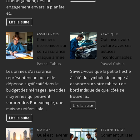
d’hébergement; c’est un
engagement envers la planète
et…
Lire la suite
ASSURANCES
PRATIQUE
Comment
Optimisez votre
économiser sur
voiture avec ces
son assurance
astuces
chaque année
incontournables
Pascal Cabus
Pascal Cabus
Les primes d’assurance
Saviez-vous que la petite flèche
représentent un poste de
à côté du symbole de pompe à
dépense significatif dans le
essence sur votre tableau de
budget des ménages, avec des
bord indique de quel côté se
moyennes qui peuvent
trouve la…
surprendre. Par exemple, une
Lire la suite
maison unifamiliale…
Lire la suite
MAISON
TECHNOLOGIE
Quel est l’avenir
Comment utiliser