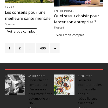
SANTÉ
ENTREPRISES
Les conseils pour une
Quel statut choisir pour
meilleure santé mentale
lancer son entreprise ?
Marise
Florent
Voir article complet
Voir article complet
1
2
…
490
»
ASSURANCES
BIEN-ÊTRE
Choisir le bon
Les livres
comparateur
incontournables
d’assurance
pour exceller
pour votre flotte
dans le
automobile en
rééquilibrage
2025
alimentaire