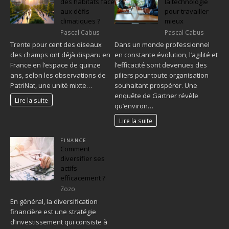
des habitats face
la technologie
aux défis
pour travailler
climatiques ?
mieux
Pascal Cabus
Pascal Cabus
Trente pour cent des oiseaux
Dans un monde professionnel
des champs ont déjà disparu en
en constante évolution, l’agilité et
France en l’espace de quinze
l’efficacité sont devenues des
ans, selon les observations de
piliers pour toute organisation
PatriNat, une unité mixte…
souhaitant prospérer. Une
enquête de Gartner révèle
Lire la suite
qu’environ…
Lire la suite
FINANCE
Comment
diversifier ses
actifs
efficacement ?
Zozo
En général, la diversification
financière est une stratégie
d’investissement qui consiste à