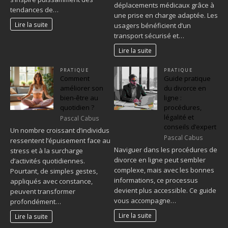
déplacements médicaux grâce à
tendances de…
une prise en charge adaptée. Les
Lire la suite
usagers bénéficient d’un
transport sécurisé et…
Lire la suite
PRATIQUE
PRATIQUE
Comment
Guide pratique
améliorer son
du divorce en
bien-être au
ligne :
quotidien ?
procédures,
légalité et
Pascal Cabus
conseils d’expert
Un nombre croissant d’individus
Pascal Cabus
ressentent l’épuisement face au
Naviguer dans les procédures de
stress et à la surcharge
divorce en ligne peut sembler
d’activités quotidiennes.
complexe, mais avec les bonnes
Pourtant, de simples gestes,
informations, ce processus
appliqués avec constance,
devient plus accessible. Ce guide
peuvent transformer
vous accompagne…
profondément…
Lire la suite
Lire la suite