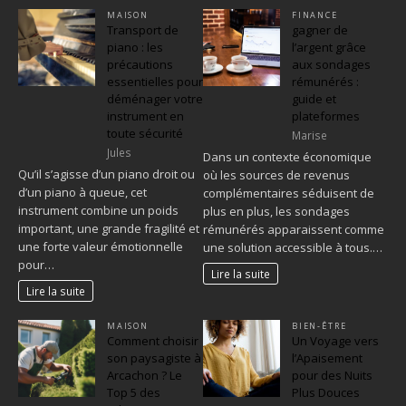
MAISON
FINANCE
Transport de
gagner de
piano : les
l’argent grâce
précautions
aux sondages
essentielles pour
rémunérés :
déménager votre
guide et
instrument en
plateformes
toute sécurité
Marise
Jules
Dans un contexte économique
Qu’il s’agisse d’un piano droit ou
où les sources de revenus
d’un piano à queue, cet
complémentaires séduisent de
instrument combine un poids
plus en plus, les sondages
important, une grande fragilité et
rémunérés apparaissent comme
une forte valeur émotionnelle
une solution accessible à tous.…
pour…
Lire la suite
Lire la suite
MAISON
BIEN-ÊTRE
Comment choisir
Un Voyage vers
son paysagiste à
l’Apaisement
Arcachon ? Le
pour des Nuits
Top 5 des
Plus Douces