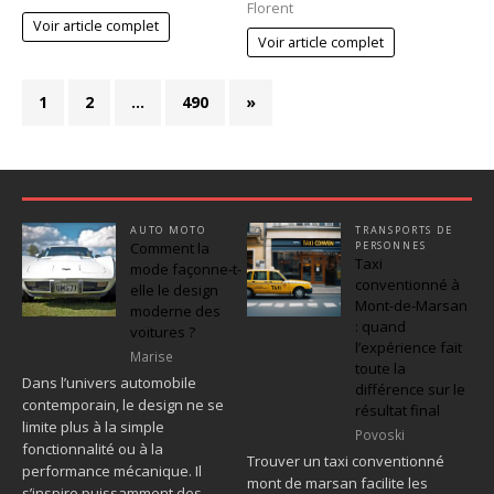
Florent
Voir article complet
Voir article complet
1
2
…
490
»
AUTO MOTO
TRANSPORTS DE
Comment la
PERSONNES
Taxi
mode façonne-t-
conventionné à
elle le design
Mont-de-Marsan
moderne des
: quand
voitures ?
l’expérience fait
Marise
toute la
Dans l’univers automobile
différence sur le
contemporain, le design ne se
résultat final
limite plus à la simple
Povoski
fonctionnalité ou à la
Trouver un taxi conventionné
performance mécanique. Il
mont de marsan facilite les
s’inspire puissamment des