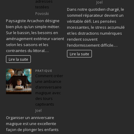
adresses
Joel
testées
Dans notre quotidien chargé, le
Povoski
sommeil réparateur devient un
Paysagiste Arcachon désigne
véritable défi. Les pensées
bien plus qu’un simple métier.
incessantes, le stress accumulé
Sur le bassin, les besoins en
et les distractions numériques
aménagement extérieur varient
rendent souvent
selon les saisons et les
l’endormissement difficile.…
contraintes du littoral.…
Lire la suite
Lire la suite
PRATIQUE
Comment créer
une ambiance
d’anniversaire
magique avec
des tours
captivants
Joel
Organiser un anniversaire
magique est une excellente
façon de plonger les enfants