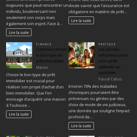
majeures que peut rencontrer un
doute savoir que l’assurance est
individu, bouleversant non
obligatoire en matière de prêt…
seulement son corps mais
Lire la suite
également son esprit. Face à…
Lire la suite
FINANCE
PRATIQUE
Comment choisir
Les secrets
le bon type de
méconnus pour
prêt immobilier
une santé
optimale au
Marise
quotidien
Choisir le bon type de prêt
Pascal Cabus
immobilier est crucial pour
Environ 70% des maladies
réaliser son projet d’achat d’un
chroniques pourraient être
bien immobilier. Que l’on
prévenues ou gérées par des
envisage d’acquérir une maison
choix de mode de vie judicieux,
à Toulouse…
une donnée qui souligne l’impact
Lire la suite
profond de…
Lire la suite