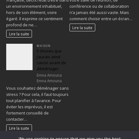
un environnement inhabituel,
conférence ou de collaboration
hors de son élément, voire
n’a jamais été aussi vaste. Mais
égaré. Il exprime ce sentiment
comment choisir entre un écran…
profond de ne…
Lire la suite
Lire la suite
MAISON
5 choses que
j’aurais aimé
savoir avant de
déménager
Emna Amouna
Emna Amouna
Vous souhaitez déménager sans
stress ? Pour cela, il faut toujours
tout planifier à l’avance. Pour
éviter les imprévus, il est
fortement conseillé de
contacter…
Lire la suite
We use cookies to ensure that we give you the best