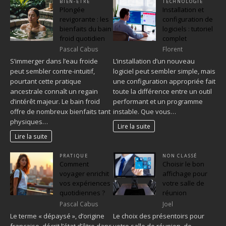
BIEN-ÊTRE
TECHNOLOGIE
Plongée
Installation et
revigorante : les
configuration de
bienfaits du bain
logiciels : tutoriel
froid quotidien
complet
Pascal Cabus
Florent
S’immerger dans l’eau froide
L’installation d’un nouveau
peut sembler contre-intuitif,
logiciel peut sembler simple, mais
pourtant cette pratique
une configuration appropriée fait
ancestrale connaît un regain
toute la différence entre un outil
d’intérêt majeur. Le bain froid
performant et un programme
offre de nombreux bienfaits tant
instable. Que vous…
physiques…
Lire la suite
Lire la suite
PRATIQUE
NON CLASSÉ
Comment
Choisir le bon
voyager enrichit
affichage pour
vos expériences
votre salle de
quotidiennes ?
réunion
Pascal Cabus
Joel
Le terme « dépaysé », d’origine
Le choix des présentoirs pour
française, décrit l’état d’être dans
votre salle de réunion, de