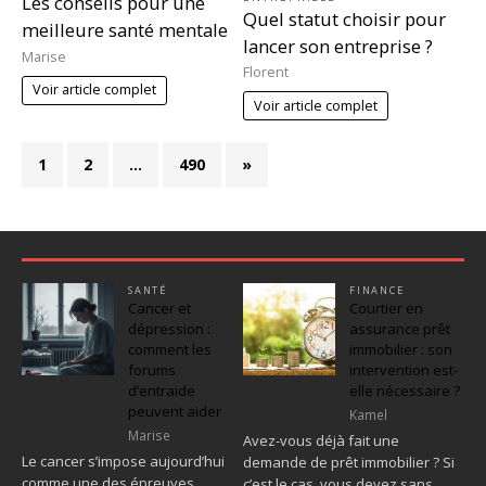
Les conseils pour une
Quel statut choisir pour
meilleure santé mentale
lancer son entreprise ?
Marise
Florent
Voir article complet
Voir article complet
1
2
…
490
»
SANTÉ
FINANCE
Cancer et
Courtier en
dépression :
assurance prêt
comment les
immobilier : son
forums
intervention est-
d’entraide
elle nécessaire ?
peuvent aider
Kamel
Marise
Avez-vous déjà fait une
Le cancer s’impose aujourd’hui
demande de prêt immobilier ? Si
comme une des épreuves
c’est le cas, vous devez sans