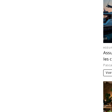
ASSU
Assu
les 
Pasca
Voir