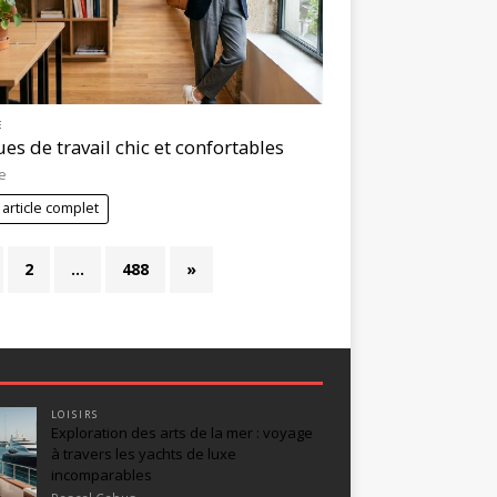
E
es de travail chic et confortables
e
 article complet
2
…
488
»
LOISIRS
Exploration des arts de la mer : voyage
à travers les yachts de luxe
incomparables