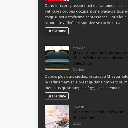
Dans l’univers passionnant de l’automobile, les
véhicules coupés occupent une place particulièr
conjuguant esthétisme et puissance. Sous leur
silhouette affinée et sportive se cache un…
Lire la suite
MAISON
L’histoire fascinante du canapé
Chesterfield : un symbole intem
d’élégance
Marise
Depuis plusieurs siècles, le canapé Chesterfiel
le raffinement et le prestige dans l’univers du mo
Bien plus qu’un simple siège, il est le témoin…
Lire la suite
FINANCE
Comment diversifier ses actifs
efficacement ?
Zozo