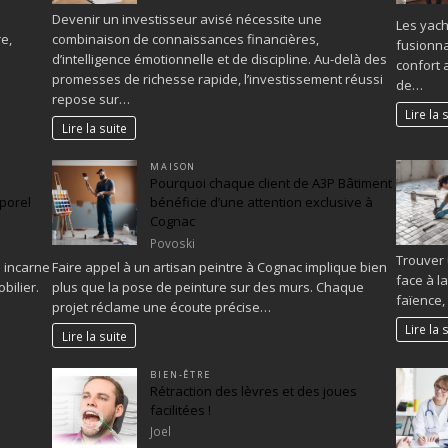
Devenir un investisseur avisé nécessite une
Les yach
e,
combinaison de connaissances financières,
fusionna
d’intelligence émotionnelle et de discipline. Au-delà des
confort 
promesses de richesse rapide, l’investissement réussi
de…
repose sur…
Lire la 
Lire la suite
MAISON
Pourquoi chaque client de A3P Bâtiment
porel
bénéficie d’une attention exclusive à
Cognac
Povoski
Trouver 
d incarne
Faire appel à un artisan peintre à Cognac implique bien
face à l
bilier.
plus que la pose de peinture sur des murs. Chaque
faïence,
projet réclame une écoute précise…
Lire la 
Lire la suite
BIEN-ÊTRE
Rétraction des lèvres et des joues
facilitées !
Joel