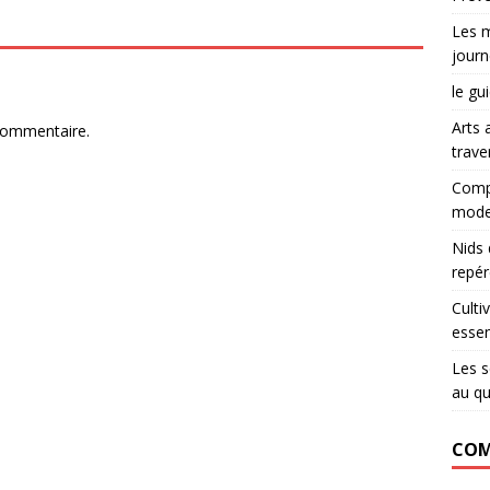
Les m
journ
le gu
Arts 
commentaire.
trave
Compr
mode
Nids 
repér
Culti
essen
Les s
au qu
COM