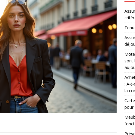
Assur
critè
Tenue
Assur
déjou
Moteu
sont 
aujou
Achet
: A-t
la co
Carte
pour
Meubl
fonct
Préve