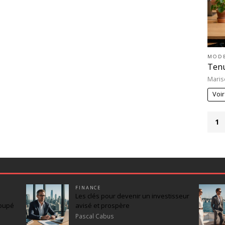
MOD
Tenu
Maris
Voir
1
FINANCE
Les clés pour devenir un investisseur
coupé
avisé et prospère
Pascal Cabus