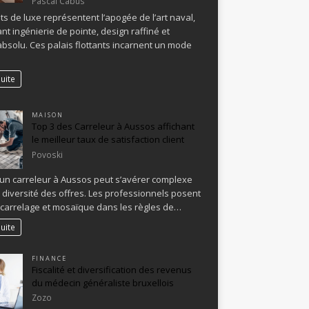
Pascal Cabus
ts de luxe représentent l’apogée de l’art naval,
nt ingénierie de pointe, design raffiné et
absolu. Ces palais flottants incarnent un mode
suite
MAISON
Top 3 des Carreleur à Aussos affichant
le meilleur taux de satisfaction client
Povoski
un carreleur à Aussos peut s’avérer complexe
a diversité des offres. Les professionnels posent
 carrelage et mosaïque dans les règles de…
suite
FINANCE
Fiscalité et diversification des revenus
du médecin généraliste bruxellois
Zozo