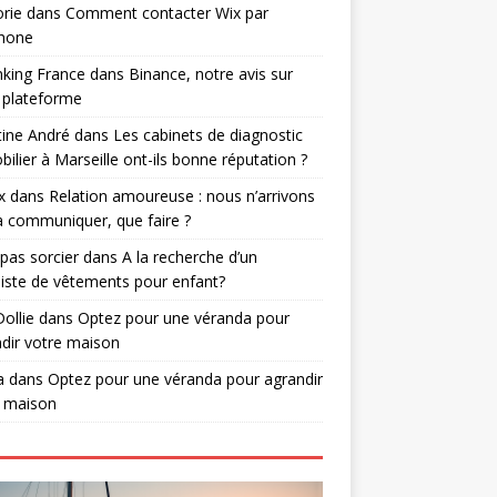
rie
dans
Comment contacter Wix par
phone
nking France
dans
Binance, notre avis sur
 plateforme
tine André
dans
Les cabinets de diagnostic
ilier à Marseille ont-ils bonne réputation ?
x
dans
Relation amoureuse : nous n’arrivons
à communiquer, que faire ?
 pas sorcier
dans
A la recherche d’un
iste de vêtements pour enfant?
Dollie
dans
Optez pour une véranda pour
dir votre maison
a
dans
Optez pour une véranda pour agrandir
e maison