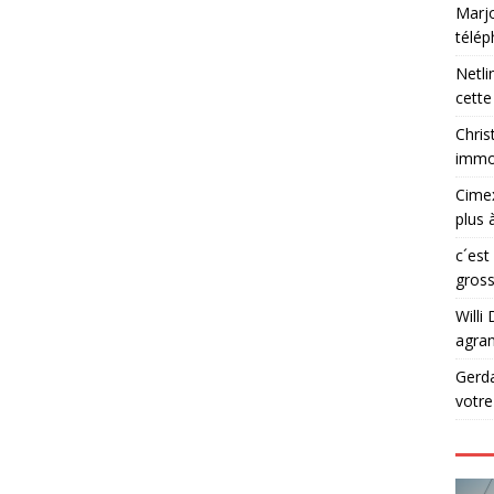
Marjo
télé
Netli
cette
Chris
immob
Cime
plus 
c´est
gross
Willi 
agran
Gerd
votr