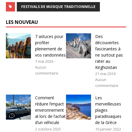
FESTIVALS DE MUSIQUE TRADITIONNELLE
LES NOUVEAU
7 astuces pour
Des
profiter
découvertes
pleinement de
fascinantes à
vos randonnées
ne surtout pas
rater au
7 mai 2026
Kirghizistan
Aucun
commentaire
21 mai 2019
Aucun
commentaire
Comment
Les
réduire l’impact
merveilleuses
environnement
plages
al lors de l’achat
paradisiaques
d’un véhicule
de la Grèce
2 octobre 2025
10 janvier 2022