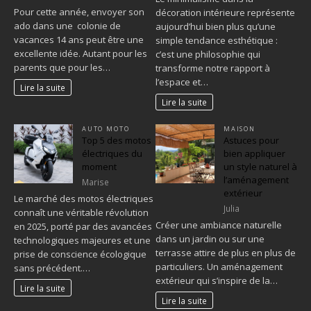
Pour cette année, envoyer son
décoration intérieure représente
ado dans une colonie de
aujourd’hui bien plus qu’une
vacances 14 ans peut être une
simple tendance esthétique :
excellente idée. Autant pour les
c’est une philosophie qui
parents que pour les…
transforme notre rapport à
l’espace et…
Lire la suite
Lire la suite
AUTO MOTO
MAISON
Top 5 des motos
Astuces pour
électriques du
bien appliquer
moment
un style naturel à
l’aménagement
Marise
extérieur
Le marché des motos électriques
Julia
connaît une véritable révolution
Créer une ambiance naturelle
en 2025, porté par des avancées
dans un jardin ou sur une
technologiques majeures et une
terrasse attire de plus en plus de
prise de conscience écologique
particuliers. Un aménagement
sans précédent.…
extérieur qui s’inspire de la…
Lire la suite
Lire la suite