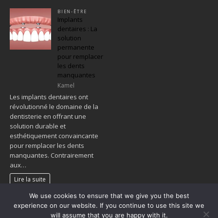
BIEN-ÊTRE
Implants
dentaires : La
solution
permanente
pour remplacer
les dents
manquantes
Kamel
Les implants dentaires ont
révolutionné le domaine de la
dentisterie en offrant une
solution durable et
esthétiquement convaincante
pour remplacer les dents
manquantes. Contrairement
aux…
Lire la suite
We use cookies to ensure that we give you the best
1
2
…
109
»
experience on our website. If you continue to use this site we
will assume that you are happy with it.