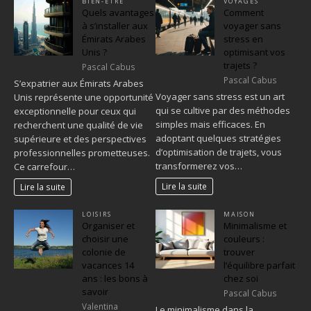
BIEN-ÊTRE
VOYAGES
Quels avantages
Comment
à s’installer aux
voyager sans
Émirats Arabes
stress en
Unis ?
optimisant vos
trajets ?
Pascal Cabus
Pascal Cabus
S’expatrier aux Émirats Arabes
Voyager sans stress est un art
Unis représente une opportunité
qui se cultive par des méthodes
exceptionnelle pour ceux qui
simples mais efficaces. En
recherchent une qualité de vie
adoptant quelques stratégies
supérieure et des perspectives
d’optimisation de trajets, vous
professionnelles prometteuses.
transformerez vos…
Ce carrefour…
Lire la suite
Lire la suite
LOISIRS
MAISON
Organiser et
Minimalisme et
choisir une
couleurs :
colonie de
trouver
vacances 14
l’équilibre parfait
ans : les bons à
chez soi
savoir
Pascal Cabus
Valentina
Le minimalisme dans la