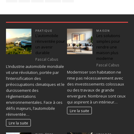
PRATIQUE
MAISON
L’automobile
Les solutions
réinventée pour
simples pour
un avenir
rendre une
durable
maison plus
moderne
Pascal Cabus
Pascal Cabus
L’industrie automobile mondiale
Moderniser son habitation ne
vit une révolution, portée par
rime pas nécessairement avec
l’intensification des
des investissements colossaux
préoccupations climatiques et le
ou des travaux de grande
durcissement des
envergure. Nombreux sont ceux
réglementations
qui aspirent à un intérieur…
environnementales. Face à ces
défis majeurs, l’automobile
Lire la suite
réinventée…
Lire la suite