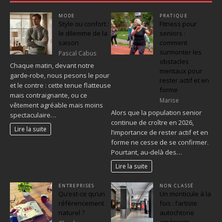
MODE
PRATIQUE
Style ou confort :
Fitness pour
le dilemme de la
seniors :
saison
comment
surmonter les
Pascal Cabus
obstacles
Chaque matin, devant notre
mentaux pour
garde-robe, nous pesons le pour
rester actif et en
et le contre : cette tenue flatteuse
forme
mais contraignante, ou ce
Marise
vêtement agréable mais moins
Alors que la population senior
spectaculaire…
continue de croître en 2026,
Lire la suite
l’importance de rester actif et en
forme ne cesse de se confirmer.
Pourtant, au-delà des…
Lire la suite
ENTREPRISES
NON CLASSÉ
Qu’est-ce qu’un
Un monticule à la
référencement
fois : l’artiste
naturel ?
autochtone
américain