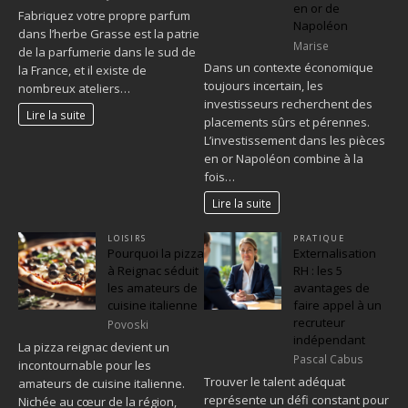
en or de
Fabriquez votre propre parfum
Napoléon
dans l’herbe Grasse est la patrie
Marise
de la parfumerie dans le sud de
Dans un contexte économique
la France, et il existe de
toujours incertain, les
nombreux ateliers…
investisseurs recherchent des
Lire la suite
placements sûrs et pérennes.
L’investissement dans les pièces
en or Napoléon combine à la
fois…
Lire la suite
LOISIRS
PRATIQUE
Pourquoi la pizza
Externalisation
à Reignac séduit
RH : les 5
les amateurs de
avantages de
cuisine italienne
faire appel à un
recruteur
Povoski
indépendant
La pizza reignac devient un
Pascal Cabus
incontournable pour les
Trouver le talent adéquat
amateurs de cuisine italienne.
représente un défi constant pour
Nichée au cœur de la région,