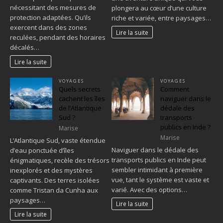
nécessitant des mesures de
plongera au cœur d’une culture
protection adaptées. Qu’ils
riche et variée, entre paysages…
exercent dans des zones
Lire la suite
reculées, pendant des horaires
décalés…
Lire la suite
VOYAGES
VOYAGES
Quels secrets
Comment
cachent les îles
naviguer dans le
de l’Atlantique
dédale des
Sud ?
transports
publics en Inde ?
Marise
Marise
L’Atlantique Sud, vaste étendue
Naviguer dans le dédale des
d’eau ponctuée d’îles
transports publics en Inde peut
énigmatiques, recèle des trésors
sembler intimidant à première
inexplorés et des mystères
vue, tant le système est vaste et
captivants. Des terres isolées
varié. Avec des options…
comme Tristan da Cunha aux
paysages…
Lire la suite
Lire la suite