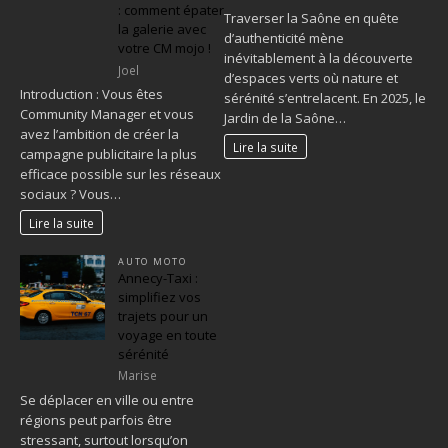
: comment épater
Traverser la Saône en quête
la galerie avec
d’authenticité mène
votre CM mojo !
inévitablement à la découverte
Joel
d’espaces verts où nature et
Introduction : Vous êtes
sérénité s’entrelacent. En 2025, le
Community Manager et vous
Jardin de la Saône…
avez l’ambition de créer la
Lire la suite
campagne publicitaire la plus
efficace possible sur les réseaux
sociaux ? Vous…
Lire la suite
AUTO MOTO
Annecy-Taxi :
simplifiez vos
trajets pour un
voyage en toute
sérénité
Marise
Se déplacer en ville ou entre
régions peut parfois être
stressant, surtout lorsqu’on