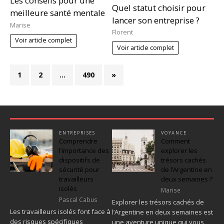
Les conseils pour une
Quel statut choisir pour
meilleure santé mentale
lancer son entreprise ?
Marise
Florent
Voir article complet
Voir article complet
1
2
…
490
»
ENTREPRISES
VOYANCE
Comprendre
Comment
l’importance des
explorer les
dispositifs de
trésors cachés
sécurité pour
de l’Argentine en
travailleurs
deux semaines ?
isolés
Marise
Pascal Cabus
Explorer les trésors cachés de
Les travailleurs isolés font face à
l’Argentine en deux semaines est
des risques spécifiques
une aventure unique qui vous