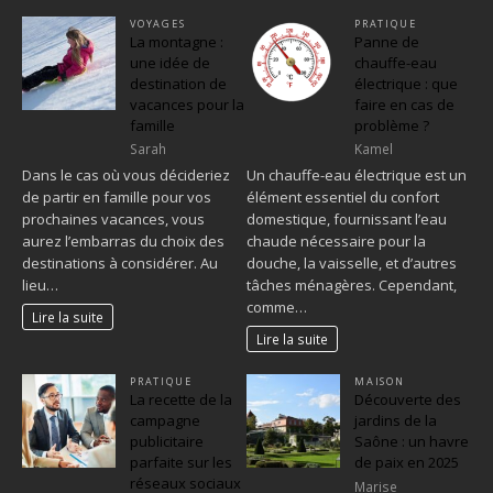
VOYAGES
PRATIQUE
La montagne :
Panne de
une idée de
chauffe-eau
destination de
électrique : que
vacances pour la
faire en cas de
famille
problème ?
Sarah
Kamel
Dans le cas où vous décideriez
Un chauffe-eau électrique est un
de partir en famille pour vos
élément essentiel du confort
prochaines vacances, vous
domestique, fournissant l’eau
aurez l’embarras du choix des
chaude nécessaire pour la
destinations à considérer. Au
douche, la vaisselle, et d’autres
lieu…
tâches ménagères. Cependant,
comme…
Lire la suite
Lire la suite
PRATIQUE
MAISON
La recette de la
Découverte des
campagne
jardins de la
publicitaire
Saône : un havre
parfaite sur les
de paix en 2025
réseaux sociaux
Marise