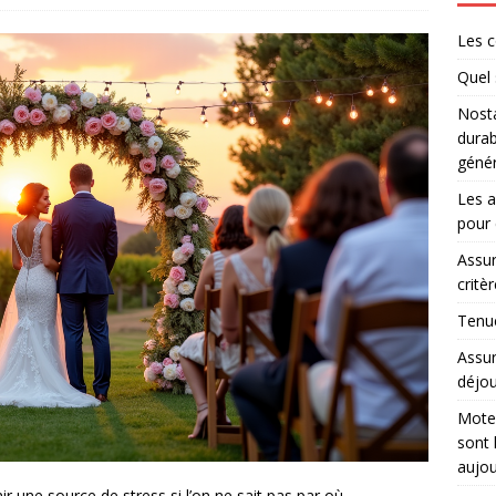
Les c
Quel 
Nosta
durab
génér
Les a
pour 
Assur
critè
Tenue
Assur
déjou
Moteu
sont 
aujou
 une source de stress si l’on ne sait pas par où