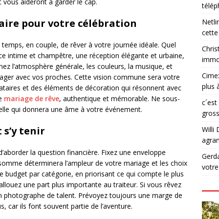
t vous aideront à garder le cap.
télé
aire pour votre célébration
Netli
cette
temps, en couple, de rêver à votre journée idéale. Quel
Chris
ce intime et champêtre, une réception élégante et urbaine,
immob
nez l’atmosphère générale, les couleurs, la musique, et
Cime
ager avec vos proches. Cette vision commune sera votre
plus 
stataires et des éléments de décoration qui résonnent avec
le
mariage de rêve
, authentique et mémorable. Ne sous-
c´est
t elle qui donnera une âme à votre événement.
gross
 s’y tenir
Willi 
agran
 d’aborder la question financière. Fixez une enveloppe
Gerd
e somme déterminera l’ampleur de votre mariage et les choix
votr
e budget par catégorie, en priorisant ce qui compte le plus
allouez une part plus importante au traiteur. Si vous rêvez
un photographe de talent. Prévoyez toujours une marge de
, car ils font souvent partie de l’aventure.