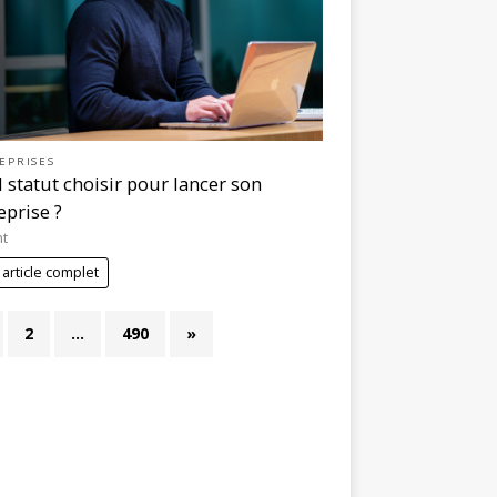
EPRISES
 statut choisir pour lancer son
eprise ?
nt
 article complet
2
…
490
»