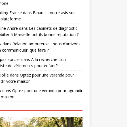
phone
nking France
dans
Binance, notre avis sur
 plateforme
tine André
dans
Les cabinets de diagnostic
ilier à Marseille ont-ils bonne réputation ?
x
dans
Relation amoureuse : nous n’arrivons
à communiquer, que faire ?
 pas sorcier
dans
A la recherche d’un
iste de vêtements pour enfant?
Dollie
dans
Optez pour une véranda pour
dir votre maison
a
dans
Optez pour une véranda pour agrandir
e maison