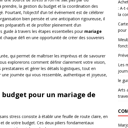
Achet
 prendre, la gestion du budget et la coordination des
: A-t
gé. Pourtant, l’objectif d’un tel événement est de célébrer
la co
organisation bien pensée et une anticipation rigoureuse, il
Carte
les préparatifs et de profiter pleinement d’un
pour
ous guide à travers les étapes essentielles pour
mariage
t chaque défi en une opportunité de créer des souvenirs
Meubl
fonct
Préve
turée, qui permet de maîtriser les imprévus et de savourer
us explorerons comment définir clairement votre vision,
Les m
s prestataires et gérer les détails logistiques, tout en
journ
er une journée qui vous ressemble, authentique et joyeuse,
le gu
Arts 
le budget pour un mariage de
trave
COM
ns stress consiste à établir une feuille de route claire, en
 et de votre budget. Ces deux piliers fondamentaux
Marjo