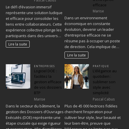
Pascal Cabus
efficace
Le défi d’évasion immersif
Marise
représente une solution ludique
Dans un environnement
et efficace pour consolider les
économique en constante
liens entre collaborateurs. Cette
évolution, devenir un leader
expérience collective plonge les
d’entreprise efficace ne se
participants dans des univers…
résume pas à occuper un poste
Lire la suite
de direction. Cela implique de…
Lire la suite
ENTREPRISES
PRATIQUE
Logiciel DOE :
L’élégance au
facilitez la
quotidien :
gestion efficace
sublimer son
de vos dossiers
style avec
BTP
simplicité
Marise
Pascal Cabus
Dans le secteur du bâtiment, la
Plus de 45 000 lectrices fidèles
gestion des Dossiers d’Ouvrages
cherchent l’inspiration pour
Exécutés (DOE) représente une
cultiver leur style, leur beauté et
étape cruciale qui exige rigueur
leur bien-être, preuve que
et organisation. Afin d’améliorer
l’élégance ne se limite pas aux…