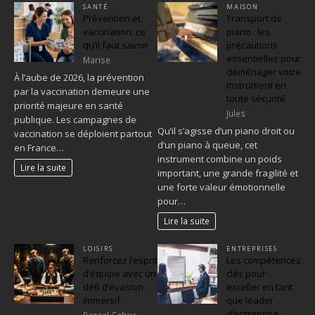
SANTÉ
MAISON
Prévention et
Transport de
vaccination: ce
piano : les
qu’il faut savoir
précautions
essentielles pour
Marise
déménager votre
À l’aube de 2026, la prévention
instrument en
par la vaccination demeure une
toute sécurité
priorité majeure en santé
Jules
publique. Les campagnes de
Qu’il s’agisse d’un piano droit ou
vaccination se déploient partout
d’un piano à queue, cet
en France…
instrument combine un poids
Lire la suite
important, une grande fragilité et
une forte valeur émotionnelle
pour…
Lire la suite
LOISIRS
ENTREPRISES
Renforcez l’esprit
Les compétences
d’équipe avec un
clés pour
défi d’évasion
exceller en tant
immersif
que leader
d’entreprise