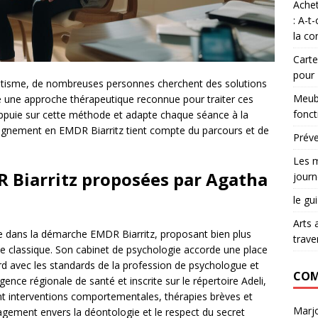
Achet
: A-t
la co
Carte
pour
matisme, de nombreuses personnes cherchent des solutions
Meubl
e une approche thérapeutique reconnue pour traiter ces
fonct
appuie sur cette méthode et adapte chaque séance à la
pagnement en EMDR Biarritz tient compte du parcours et de
Préve
Les m
DR Biarritz proposées par Agatha
journ
le gu
Arts 
dans la démarche EMDR Biarritz, proposant bien plus
trave
classique. Son cabinet de psychologie accorde une place
ord avec les standards de la profession de psychologue et
COM
ence régionale de santé et inscrite sur le répertoire Adeli,
nt interventions comportementales, thérapies brèves et
Marjo
agement envers la déontologie et le respect du secret