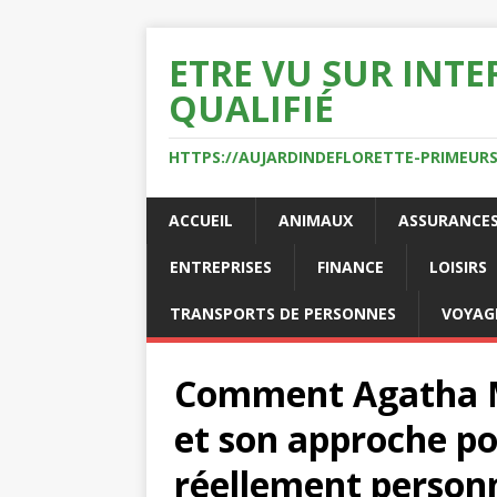
ETRE VU SUR INTE
QUALIFIÉ
HTTPS://AUJARDINDEFLORETTE-PRIMEURS
ACCUEIL
ANIMAUX
ASSURANCE
ENTREPRISES
FINANCE
LOISIRS
TRANSPORTS DE PERSONNES
VOYAG
Comment Agatha Ma
et son approche 
réellement person