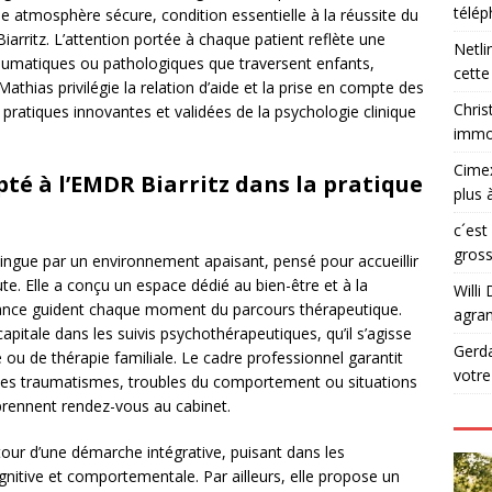
télé
 atmosphère sécure, condition essentielle à la réussite du
rritz. L’attention portée à chaque patient reflète une
Netli
aumatiques ou pathologiques que traversent enfants,
cette
athias privilégie la relation d’aide et la prise en compte des
Chris
 pratiques innovantes et validées de la psychologie clinique
immob
Cime
té à l’EMDR Biarritz dans la pratique
plus 
c´est
gross
tingue par un environnement apaisant, pensé pour accueillir
e. Elle a conçu un espace dédié au bien-être et à la
Willi 
eillance guident chaque moment du parcours thérapeutique.
agran
apitale dans les suivis psychothérapeutiques, qu’il s’agisse
Gerd
ou de thérapie familiale. Le cadre professionnel garantit
votr
é des traumatismes, troubles du comportement ou situations
prennent rendez-vous au cabinet.
tour d’une démarche intégrative, puisant dans les
nitive et comportementale. Par ailleurs, elle propose un