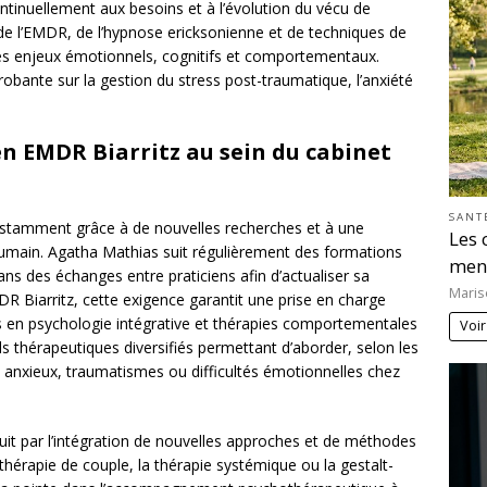
inuellement aux besoins et à l’évolution du vécu de
de l’EMDR, de l’hypnose ericksonienne et de techniques de
les enjeux émotionnels, cognitifs et comportementaux.
obante sur la gestion du stress post-traumatique, l’anxiété
en EMDR Biarritz au sein du cabinet
SANT
stamment grâce à de nouvelles recherches et à une
Les 
main. Agatha Mathias suit régulièrement des formations
men
dans des échanges entre praticiens afin d’actualiser sa
Maris
R Biarritz, cette exigence garantit une prise en charge
 en psychologie intégrative et thérapies comportementales
Voir
tils thérapeutiques diversifiés permettant d’aborder, selon les
es anxieux, traumatismes ou difficultés émotionnelles chez
duit par l’intégration de nouvelles approches et de méthodes
 thérapie de couple, la thérapie systémique ou la gestalt-