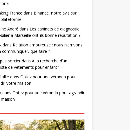
phone
nking France
dans
Binance, notre avis sur
 plateforme
tine André
dans
Les cabinets de diagnostic
ilier à Marseille ont-ils bonne réputation ?
x
dans
Relation amoureuse : nous n’arrivons
à communiquer, que faire ?
 pas sorcier
dans
A la recherche d’un
iste de vêtements pour enfant?
Dollie
dans
Optez pour une véranda pour
dir votre maison
a
dans
Optez pour une véranda pour agrandir
e maison