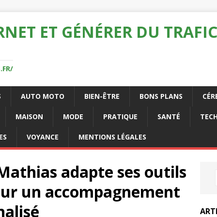
RNET ET GÉNÉRER DU TRAFIC
.FR/
S
AUTO MOTO
BIEN-ÊTRE
BONS PLANS
CÉR
MAISON
MODE
PRATIQUE
SANTÉ
TEC
ES
VOYANCE
MENTIONS LÉGALES
thias adapte ses outils
pour un accompagnement
nalisé
ART