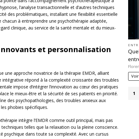
à la pointe dans l’accompagnement psychothérapeutique à
 l’hypnose, l’analyse transactionnelle et d’autres techniques
ité des problématiques, installant une flexibilité essentielle
e chacun à entreprendre une psychothérapie adaptée,
gard clinique, au service de la santé mentale et du mieux-
ENTR
 innovants et personnalisation
Quel
entr
Flore
se une approche novatrice de la thérapie EMDR, alliant
Voir
ie intégrative répond à la complexité croissante des troubles
entale impose d’intégrer l’innovation au cœur des pratiques
1
lace le mieux-être et la sécurité de ses patients en priorité.
ine des psychopathologies, des troubles anxieux aux
les phobies spécifiques.
hérapie intègre l’EMDR comme outil principal, mais pas
 techniques telles que la relaxation ou la pleine conscience.
té psychique dans toute sa complexité. Avec un cursus