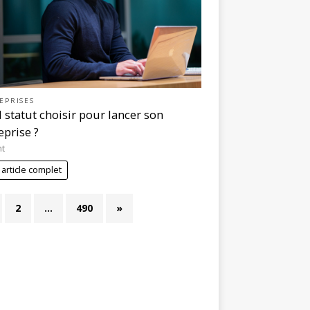
EPRISES
 statut choisir pour lancer son
eprise ?
nt
 article complet
2
…
490
»