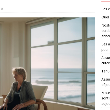
0
Les c
Quel 
Nosta
durab
génér
Les a
pour 
Assur
critè
Tenue
Assur
déjou
Moteu
sont 
aujou