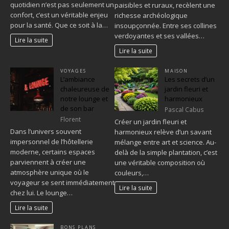
quotidien n’est pas seulement un
paisibles et ruraux, recèlent une
confort, c’est un véritable enjeu
richesse archéologique
pour la santé. Que ce soit à la…
insoupçonnée. Entre ses collines
verdoyantes et ses vallées…
Lire la suite
Lire la suite
VOYAGES
MAISON
L’ambiance
Les secrets d’un
chaleureuse de
jardin fleuri et
notre lounge et
harmonieux
de son bar
Pascal Cabus
Florent
Créer un jardin fleuri et
Dans l’univers souvent
harmonieux relève d’un savant
impersonnel de l’hôtellerie
mélange entre art et science. Au-
moderne, certains espaces
delà de la simple plantation, c’est
parviennent à créer une
une véritable composition où
atmosphère unique où le
couleurs,…
voyageur se sent immédiatement
Lire la suite
chez lui. Le lounge…
Lire la suite
BONS PLANS