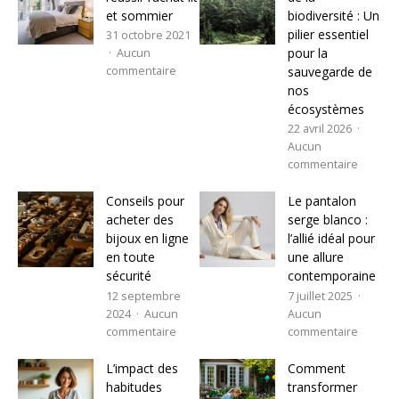
et sommier
biodiversité : Un
pilier essentiel
31 octobre 2021
pour la
Aucun
sauvegarde de
commentaire
nos
écosystèmes
22 avril 2026
Aucun
commentaire
Conseils pour
Le pantalon
acheter des
serge blanco :
bijoux en ligne
l’allié idéal pour
en toute
une allure
sécurité
contemporaine
12 septembre
7 juillet 2025
2024
Aucun
Aucun
commentaire
commentaire
L’impact des
Comment
habitudes
transformer