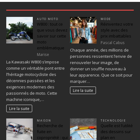
AUTO MOTO
MODE
W800 : tout ce
Réinventez votre
que vous devez
style avec des
savoir sur cette
prix imbattables
moto
Pascal Cabus
emblématique
Chaque année, des millions de
Marise
personnes ressentent l’envie de
La Kawasaki W800 s’impose
renouveler leur image, de
comme un véritable pont entre
donner un souffle nouveau à
l’héritage motocycliste des
leur apparence. Que ce soit pour
décennies passées et les
marquer…
exigences modernes des
Lire la suite
passionnés de moto. Cette
machine iconique,…
Lire la suite
MAISON
TECHNOLOGIE
Recherche de
Quelle est l’utilité
fuite en
des dessins sur
copropriété : qui
plan en