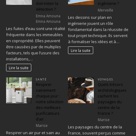
doit initier la
ingénierie ?
détection ?
Merveille
Emna Amouna
Les dessins sur plan en
Emna Amouna
ingénierie jouent un rôle
Les fuites d’eau sont une réalité
fondamental dans la réussite de
fréquente dans les immeubles
tout projet technique. Ils servent
en copropriété. Elles peuvent
à formaliser les idées et à…
être causées par de multiples
Lire la suite
facteurs, tels que l’usure des
installations,…
Lire la suite
SANTÉ
VOYAGES
Respirer
Quels trésors
sainement
archéologiques
chaque jour :
cachent les
notre sélection
paysages du
des meilleurs
centre de la
purificateurs
France ?
d’air
Marise
Marise
Les paysages du centre de la
Respirer un air pur et sain au
France, souvent perçus comme