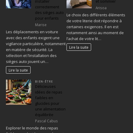
installer
et sommier
correctement
Arisoa
des sièges auto
Le choix des différents éléments
pour enfants
de votre literie doit répondre à
Marise
certaines exigences. Il en est
Les déplacements en voiture
notamment ainsi au moment de
avec des enfants exigent une
l’achat de votre lit…
vigilance particulière, notamment
Lire la suite
en matière de sécurité. La
sélection et l’installation des
sièges auto jouent un…
Lire la suite
BIEN-ÊTRE
Délicieuses
idées de repas
faibles en
glucides pour
une alimentation
équilibrée
Pascal Cabus
Explorer le monde des repas