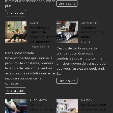
le métier d’assistant social est de
Lire la suite
plus…
Lire la suite
SANTÉ
AUTO MOTO
Apprendre à
Comment
ralentir : le
remorquer une
pouvoir du repos
moto ?
en conscience
Franck
Pascal Cabus
C’est juste toi, ta moto et la
Dans notre société
grande route. Que vous
hyperconnectée qui valorise la
conduisiez votre moto comme
productivité constante, prendre
principal moyen de transport ou
le temps de ralentir devient un
que vous fassiez un week-end,
acte presque révolutionnaire. Le
il…
repos en conscience ne
Lire la suite
consiste…
Lire la suite
AUTO MOTO
MAISON
Comment
Les étapes pour
sélectionner et
réussir l’achat lit