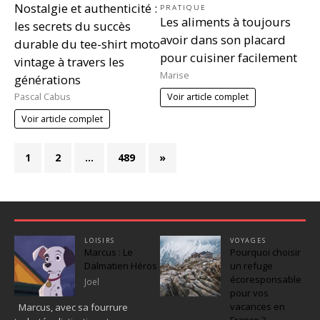
Nostalgie et authenticité :
PRATIQUE
Les aliments à toujours
les secrets du succès
avoir dans son placard
durable du tee-shirt moto
pour cuisiner facilement
vintage à travers les
Marise
générations
Pascal Cabus
Voir article complet
Voir article complet
1
2
…
489
»
LOISIRS
VOYAGES
Marcus : Le
Pourquoi choisir
Dalmatien Héros
un refuge
écoresponsable
Joel
pour vos
vacances en
Marcus, avec sa fourrure