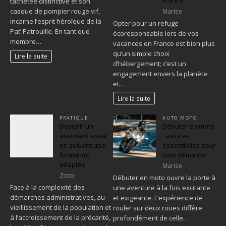
France ?
tachetée distinctive et son
casque de pompier rouge vif,
Marise
incarne l’esprit héroïque de la
Opter pour un refuge
Pat’ Patrouille. En tant que
écoresponsable lors de vos
membre…
vacances en France est bien plus
qu’un simple choix
Lire la suite
d’hébergement; c’est un
engagement envers la planète
et…
Lire la suite
PRATIQUE
AUTO MOTO
Devenir un
Débuter en moto
assistant social
: astuces
en suivant une
essentielles pour
formation
bien démarrer
adaptée
Marise
Zozo
Débuter en moto ouvre la porte à
Face à la complexité des
une aventure à la fois excitante
démarches administratives, au
et exigeante. L’expérience de
vieillissement de la population et
rouler sur deux roues diffère
à l’accroissement de la précarité,
profondément de celle…