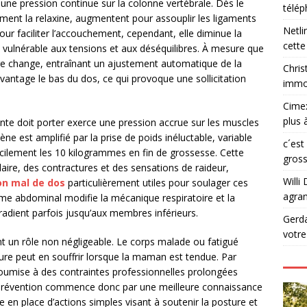
une pression continue sur la colonne vertébrale. Dès le
télé
ent la relaxine, augmentent pour assouplir les ligaments
Netli
our faciliter l’accouchement, cependant, elle diminue la
cette
us vulnérable aux tensions et aux déséquilibres. À mesure que
mère change, entraînant un ajustement automatique de la
Chris
ntage le bas du dos, ce qui provoque une sollicitation
immob
Cime
plus 
te doit porter exerce une pression accrue sur les muscles
e est amplifié par la prise de poids inéluctable, variable
c´est
cilement les 10 kilogrammes en fin de grossesse. Cette
gross
aire, des contractures et des sensations de raideur,
Willi 
on mal de dos
particulièrement utiles pour soulager ces
agran
lume abdominal modifie la mécanique respiratoire et la
radient parfois jusqu’aux membres inférieurs.
Gerd
votr
ent un rôle non négligeable. Le corps malade ou fatigué
ture peut en souffrir lorsque la maman est tendue. Par
oumise à des contraintes professionnelles prolongées
a prévention commence donc par une meilleure connaissance
e en place d’actions simples visant à soutenir la posture et