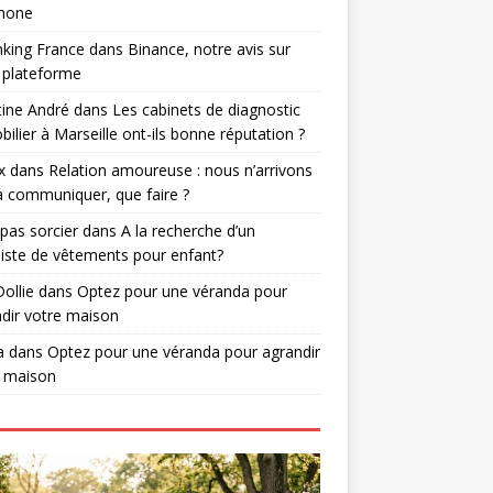
phone
nking France
dans
Binance, notre avis sur
 plateforme
tine André
dans
Les cabinets de diagnostic
ilier à Marseille ont-ils bonne réputation ?
x
dans
Relation amoureuse : nous n’arrivons
à communiquer, que faire ?
 pas sorcier
dans
A la recherche d’un
iste de vêtements pour enfant?
Dollie
dans
Optez pour une véranda pour
dir votre maison
a
dans
Optez pour une véranda pour agrandir
e maison