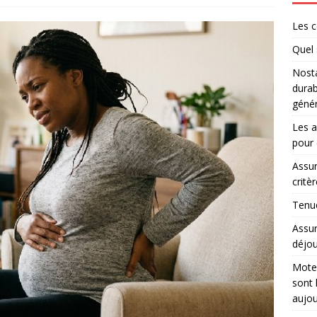
Les c
Quel 
Nosta
durab
génér
Les a
pour 
Assur
critè
Tenue
Assur
déjou
Moteu
sont 
aujou