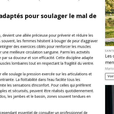
 adaptés pour soulager le mal de
ie, devient une alliée précieuse pour prévenir et réduire les
s souvent, les femmes hésitent à bouger de peur d’aggraver
d’intégrer des exercices ciblés pour renforcer les muscles
SANT
 une meilleure circulation sanguine. Parmi les activités
Les 
par sa douceur et son efficacité. Cette discipline adapte
men
uscles lombaires tout en respectant la fragilité du ventre.
Maris
 elle soulage la pression exercée sur les articulations et
Voir
ainte. La flottabilité dans l’eau facilite tous les
mite les sensations d’inconfort. Pour celles qui préfèrent
mples et sécurisés, peuvent être réalisés quotidiennement.
dos, les jambes et le bassin, zones souvent tendues en
st cependant essentiel de consulter un professionnel de