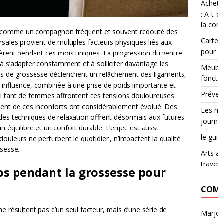
Achet
: A-t
la co
se comme un compagnon fréquent et souvent redouté des
Carte
sales provient de multiples facteurs physiques liés aux
pour
èrent pendant ces mois uniques. La progression du ventre
s à s’adapter constamment et à solliciter davantage les
Meubl
es de grossesse déclenchent un relâchement des ligaments,
fonct
ble influence, combinée à une prise de poids importante et
Préve
oi tant de femmes affrontent ces tensions douloureuses.
ement de ces inconforts ont considérablement évolué. Des
Les m
 des techniques de relaxation offrent désormais aux futures
journ
 équilibre et un confort durable. L’enjeu est aussi
le gu
douleurs ne perturbent le quotidien, n’impactent la qualité
ssesse.
Arts 
trave
s pendant la grossesse pour
COM
e résultent pas d’un seul facteur, mais d’une série de
Marjo