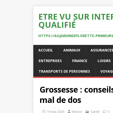
ETRE VU SUR INTE
QUALIFIÉ
HTTPS://AUJARDINDEFLORETTE-PRIMEURS
ACCUEIL
ANIMAUX
ASSURANCE
ENTREPRISES
FINANCE
LOISIRS
TRANSPORTS DE PERSONNES
VOYAG
Grossesse : conseil
mal de dos
19 mai 2026
Marise
Santé
0