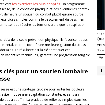
nter vers
les exercices les plus adaptés
. Un programme
ssesse, de la condition physique et des éventuelles contre-
fort demeure un soutien du confort plutôt qu’une source
s exercices simples comme le basculement du bassin en
ermettent de réduire les tensions alors que la respiration
ENTR
Quel
u-delà de la seule prévention physique. Ils favorisent aussi
entr
 mental, et participent à une meilleure gestion du stress
dorsales. La régularité est la clé : pratiquer ces
Flore
 variant les techniques, garantit une progression tangible
Voir
es clés pour un soutien lombaire
1
esse
esse est une stratégie cruciale pour éviter les douleurs
gravité impose une adaptation constante, et sans un
de pas à souffrir. La pratique de réflexes simples dans les
rience physique des futures mamans. Par exemple, s’asseoir