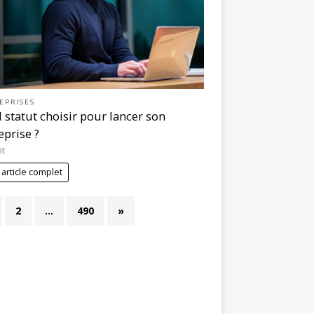
EPRISES
 statut choisir pour lancer son
eprise ?
nt
 article complet
2
…
490
»