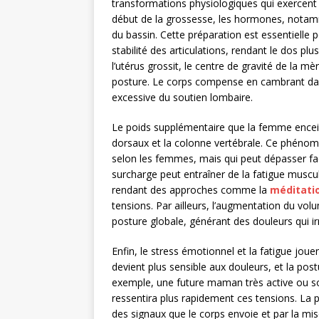
transformations physiologiques qui exercent 
début de la grossesse, les hormones, notamm
du bassin. Cette préparation est essentielle p
stabilité des articulations, rendant le dos pl
l’utérus grossit, le centre de gravité de la 
posture. Le corps compense en cambrant dava
excessive du soutien lombaire.
Le poids supplémentaire que la femme encein
dorsaux et la colonne vertébrale. Ce phénomèn
selon les femmes, mais qui peut dépasser fa
surcharge peut entraîner de la fatigue muscul
rendant des approches comme la
méditati
tensions. Par ailleurs, l’augmentation du vo
posture globale, générant des douleurs qui ir
Enfin, le stress émotionnel et la fatigue jou
devient plus sensible aux douleurs, et la pos
exemple, une future maman très active ou s
ressentira plus rapidement ces tensions. L
des signaux que le corps envoie et par la mis