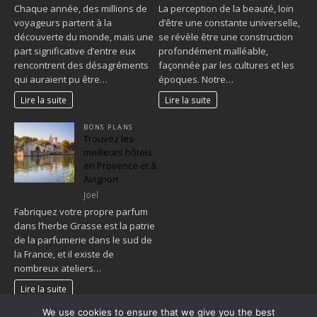
Chaque année, des millions de
La perception de la beauté, loin
voyageurs partent à la
d’être une constante universelle,
découverte du monde, mais une
se révèle être une construction
part significative d’entre eux
profondément malléable,
rencontrent des désagréments
façonnée par les cultures et les
qui auraient pu être…
époques. Notre…
Lire la suite
Lire la suite
BONS PLANS
Trouvez les
meilleurs hôtels
en Provence et à
Avignon
Joel
Fabriquez votre propre parfum
dans l’herbe Grasse est la patrie
de la parfumerie dans le sud de
la France, et il existe de
nombreux ateliers…
Lire la suite
We use cookies to ensure that we give you the best