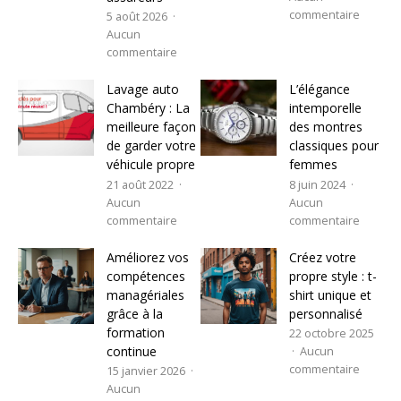
commentaire
5 août 2026
Aucun
commentaire
Lavage auto
L’élégance
Chambéry : La
intemporelle
meilleure façon
des montres
de garder votre
classiques pour
véhicule propre
femmes
21 août 2022
8 juin 2024
Aucun
Aucun
commentaire
commentaire
Améliorez vos
Créez votre
compétences
propre style : t-
managériales
shirt unique et
grâce à la
personnalisé
formation
22 octobre 2025
continue
Aucun
commentaire
15 janvier 2026
Aucun