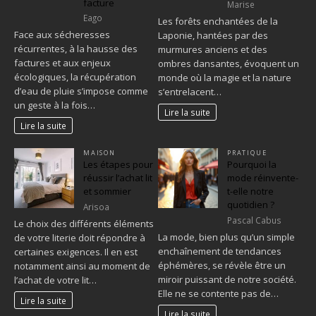
facture
Marise
Eago
Les forêts enchantées de la
Face aux sécheresses
Laponie, hantées par des
récurrentes, à la hausse des
murmures anciens et des
factures et aux enjeux
ombres dansantes, évoquent un
écologiques, la récupération
monde où la magie et la nature
d’eau de pluie s’impose comme
s’entrelacent…
un geste à la fois…
Lire la suite
Lire la suite
MAISON
PRATIQUE
Les étapes pour
Pourquoi la
réussir l’achat lit
mode réinvente-
et sommier
t-elle notre
quotidien ?
Arisoa
Pascal Cabus
Le choix des différents éléments
La mode, bien plus qu’un simple
de votre literie doit répondre à
enchaînement de tendances
certaines exigences. Il en est
éphémères, se révèle être un
notamment ainsi au moment de
miroir puissant de notre société.
l’achat de votre lit…
Elle ne se contente pas de…
Lire la suite
Lire la suite