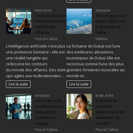
PRATIQUE
VOYAGES
Trois façons dont
Tout ce que vous
l’IA transforme le
devez savoir sur
monde des
la fontaine de
affaires
Dubaï
Pascal Cabus
Halima
L’intelligence artificielle n’est plus
La fontaine de Dubaï est l’une
une promesse lointaine ; elle est
des meilleures attractions
une réalité tangible qui
touristiques de Dubaï. Elle est
redessine les contours
reconnue comme l’une des plus
du monde des affaires. Des start-
grandes fontaines musicales au
ups agiles aux multinationales…
monde et…
Lire la suite
Lire la suite
VOYAGES
BIEN-ÊTRE
Les erreurs de
Comment la
planification qui
simplicité
réduisent la
redéfinit-elle les
qualité d’un
standards de
voyage
beauté ?
Pascal Cabus
Pascal Cabus