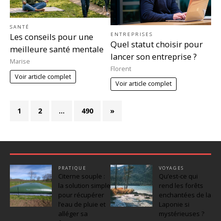
SANTÉ
ENTREPRISES
Les conseils pour une
Quel statut choisir pour
meilleure santé mentale
lancer son entreprise ?
Marise
Florent
Voir article complet
Voir article complet
1
2
…
490
»
PRATIQUE
VOYAGES
Citerne souple :
Qu’est-ce qui
la solution simple
rend les forêts
pour récupérer
enchantées de la
l’eau de pluie et
Laponie si
alléger sa
mystérieuses ?