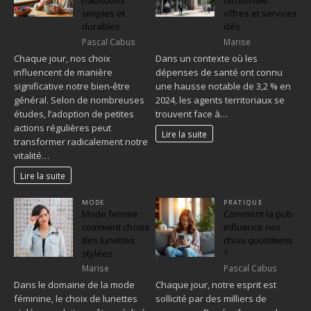
habitudes
territoriale :
simples et
offres et services
durables
clés
Pascal Cabus
Marise
Chaque jour, nos choix
Dans un contexte où les
influencent de manière
dépenses de santé ont connu
significative notre bien-être
une hausse notable de 3,2 % en
général. Selon de nombreuses
2024, les agents territoriaux se
études, l’adoption de petites
trouvent face à…
actions régulières peut
Lire la suite
transformer radicalement notre
vitalité…
Lire la suite
MODE
PRATIQUE
Mode femme :
Comment la pub
comment choisir
influence nos
des lunettes
choix quotidiens
stylées
?
Marise
Pascal Cabus
Dans le domaine de la mode
Chaque jour, notre esprit est
féminine, le choix de lunettes
sollicité par des milliers de