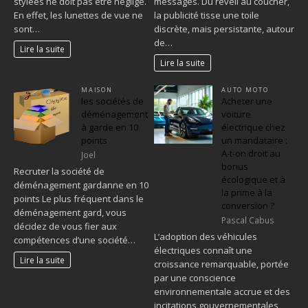
stylées ne doit pas être négligé.
messages. Du réveil au coucher,
En effet, les lunettes de vue ne
la publicité tisse une toile
sont…
discrète, mais persistante, autour
de…
Lire la suite
Lire la suite
MAISON
AUTO MOTO
les sociétés de
Acheter une
déménagement
voiture
à garde en 10
électrique chez
points
un mandataire :
A-t-on droit au
Joel
bonus
Recruter la société de
écologique et à
déménagement gardanne en 10
la prime à la
points Le plus fréquent dans le
conversion ?
déménagement gard, vous
Pascal Cabus
décidez de vous fier aux
L’adoption des véhicules
compétences d’une société…
électriques connaît une
Lire la suite
croissance remarquable, portée
par une conscience
environnementale accrue et des
incitations gouvernementales