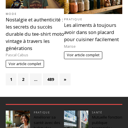
MODE
Nostalgie et authenticité :
PRATIQUE
Les aliments à toujours
les secrets du succès
avoir dans son placard
durable du tee-shirt moto
pour cuisiner facilement
vintage à travers les
Marise
générations
Pascal Cabus
Voir article complet
Voir article complet
1
2
…
489
»
PRATIQUE
SANTÉ
Améliorer sa
Mutuelle fonction
santé avec des
publique