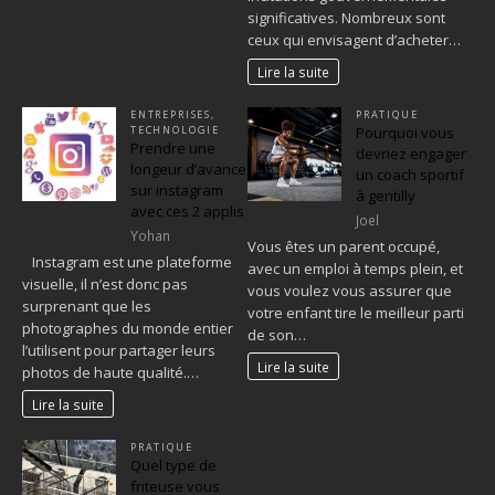
significatives. Nombreux sont
ceux qui envisagent d’acheter…
Lire la suite
ENTREPRISES
,
PRATIQUE
TECHNOLOGIE
Pourquoi vous
Prendre une
devriez engager
longeur d’avance
un coach sportif
sur instagram
à gentilly
avec ces 2 applis
Joel
Yohan
Vous êtes un parent occupé,
Instagram est une plateforme
avec un emploi à temps plein, et
visuelle, il n’est donc pas
vous voulez vous assurer que
surprenant que les
votre enfant tire le meilleur parti
photographes du monde entier
de son…
l’utilisent pour partager leurs
Lire la suite
photos de haute qualité.…
Lire la suite
PRATIQUE
Quel type de
friteuse vous