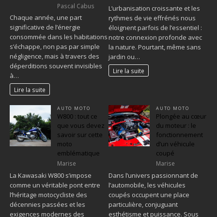
Pascal Cabus
L’urbanisation croissante et les
Chaque année, une part
rythmes de vie effrénés nous
significative de l’énergie
éloignent parfois de l’essentiel :
consommée dans les habitations
notre connexion profonde avec
s’échappe, non pas par simple
la nature. Pourtant, même sans
négligence, mais à travers des
jardin ou…
déperditions souvent invisibles
Lire la suite
à…
Lire la suite
AUTO MOTO
AUTO MOTO
W800 : tout ce
Plongée au cœur
que vous devez
du moteur : le
savoir sur cette
fonctionnement
moto
d’un véhicule
emblématique
coupé
Marise
Marise
La Kawasaki W800 s’impose
Dans l’univers passionnant de
comme un véritable pont entre
l’automobile, les véhicules
l’héritage motocycliste des
coupés occupent une place
décennies passées et les
particulière, conjuguant
exigences modernes des
esthétisme et puissance. Sous