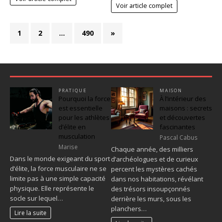
Voir article complet
1
2
…
490
»
PRATIQUE
MAISON
Pourquoi la force
À l’intérieur des
est essentielle
maisons : secrets
pour les athlètes
et découvertes
d’élite en
fascinantes
musculation
Pascal Cabus
Marise
Chaque année, des milliers
Dans le monde exigeant du sport
d’archéologues et de curieux
d’élite, la force musculaire ne se
percent les mystères cachés
limite pas à une simple capacité
dans nos habitations, révélant
physique. Elle représente le
des trésors insoupçonnés
socle sur lequel…
derrière les murs, sous les
planchers…
Lire la suite