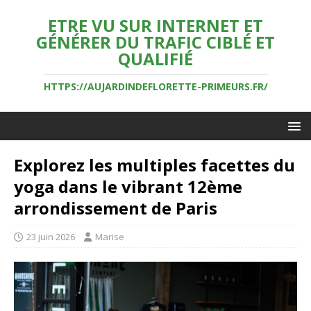
ETRE VU SUR INTERNET ET
GÉNÉRER DU TRAFIC CIBLÉ ET
QUALIFIÉ
HTTPS://AUJARDINDEFLORETTE-PRIMEURS.FR/
Explorez les multiples facettes du
yoga dans le vibrant 12ème
arrondissement de Paris
23 juin 2026
Marise