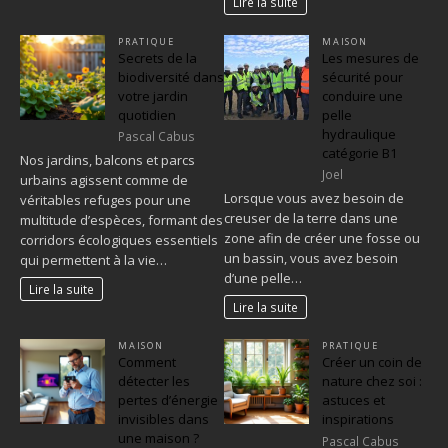
Lire la suite
PRATIQUE
MAISON
Secrets de la
Les mesures de
biodiversité dans
sécurité pour
votre jardin
conduire une
quotidien
pelle
hydraulique
Pascal Cabus
catégorie B1
Nos jardins, balcons et parcs
Joel
urbains agissent comme de
Lorsque vous avez besoin de
véritables refuges pour une
creuser de la terre dans une
multitude d’espèces, formant des
zone afin de créer une fosse ou
corridors écologiques essentiels
un bassin, vous avez besoin
qui permettent à la vie…
d’une pelle…
Lire la suite
Lire la suite
MAISON
PRATIQUE
Comment
Créer un coin de
détecter les
nature chez soi :
pertes d’énergie
astuces et
invisibles dans
inspirations
une maison ?
Pascal Cabus