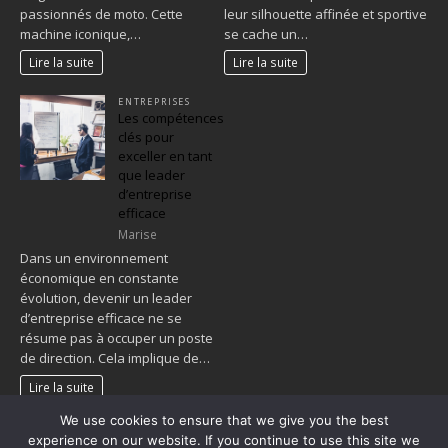
passionnés de moto. Cette
leur silhouette affinée et sportive
machine iconique,…
se cache un…
Lire la suite
Lire la suite
ENTREPRISES
Les compétences
clés pour
exceller en tant
que leader
d’entreprise
efficace
Marise
Dans un environnement
économique en constante
évolution, devenir un leader
d’entreprise efficace ne se
résume pas à occuper un poste
de direction. Cela implique de…
Lire la suite
We use cookies to ensure that we give you the best
1
2
…
109
»
experience on our website. If you continue to use this site we