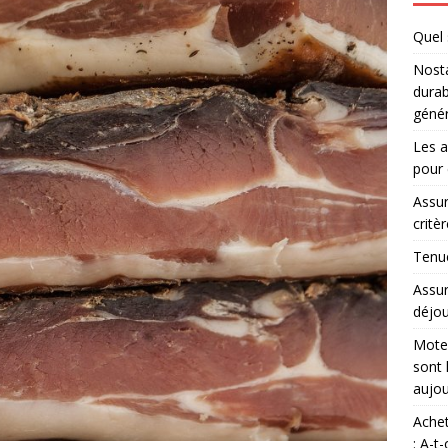
Quel 
Nosta
durab
génér
Les a
pour 
Assur
critè
Tenue
Assur
déjou
Moteu
sont 
aujou
Achet
: A-t