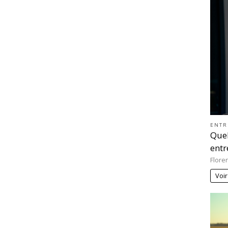
ENTR
Quel
entr
Flore
Voir