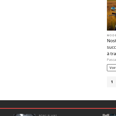
MOD
Nost
succ
à tr
Pasca
Voir
1
BONS PLANS