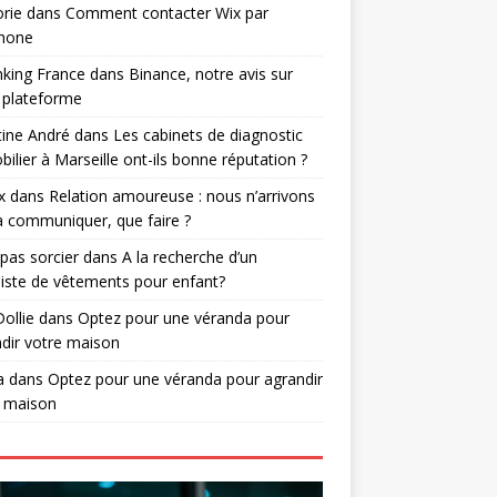
rie
dans
Comment contacter Wix par
phone
nking France
dans
Binance, notre avis sur
 plateforme
tine André
dans
Les cabinets de diagnostic
ilier à Marseille ont-ils bonne réputation ?
x
dans
Relation amoureuse : nous n’arrivons
à communiquer, que faire ?
 pas sorcier
dans
A la recherche d’un
iste de vêtements pour enfant?
Dollie
dans
Optez pour une véranda pour
dir votre maison
a
dans
Optez pour une véranda pour agrandir
e maison