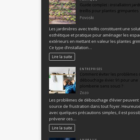
Guide complet : installation jard
treillis pour plantes grimpantes
Povoski
Les jardinières avec treillis constituent une solu
esthétique et pratique pour aménager les espa
extérieurs en mettant en valeur les plantes gri
Ce type d’installation…
Lire la suite
ENTREPRISES
Comment éviter les problèmes 
débouchage évier 91 pour une
plomberie sans souci ?
Zozo
Les problèmes de débouchage d’évier peuvent 
source de frustration dans tout foyer. Heureus
avec quelques précautions simples, il est possi
prévenir ces…
Lire la suite
ANIMAUX