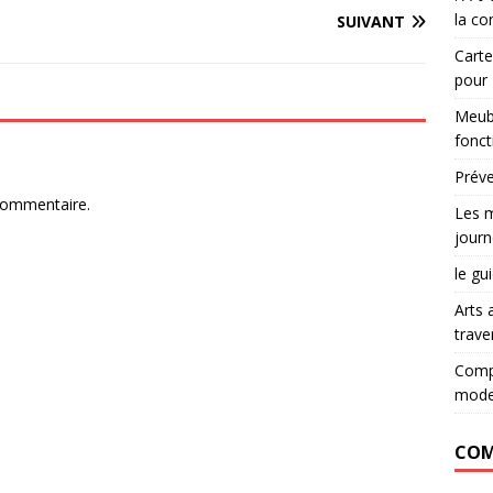
la co
SUIVANT
Carte
pour
Meubl
fonct
Préve
commentaire.
Les m
journ
le gu
Arts 
trave
Compr
mode
COM