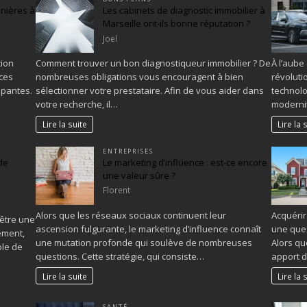
inières à
Les cabinets de diagnostic immobilier à
Marseille ont-ils bonne réputation ?
Joel
tion
Comment trouver un bon diagnostiqueur immobilier ? De
À l’aube
ces
nombreuses obligations vous encouragent à bien
révoluti
mpantes.
sélectionner votre prestataire. Afin de vous aider dans
technolo
votre recherche, il…
modernit
Lire la suite
Lire la 
ENTREPRISES
de
Le marketing d’influence : est-ce encore
une valeur sûre ?
Florent
Alors que les réseaux sociaux continuent leur
Acquérir
être une
ascension fulgurante, le marketing d’influence connaît
une que
ement,
une mutation profonde qui soulève de nombreuses
Alors qu
ble de
questions. Cette stratégie, qui consiste…
apport 
Lire la suite
Lire la 
SANTÉ