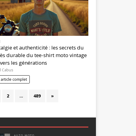
E
algie et authenticité : les secrets du
ès durable du tee-shirt moto vintage
avers les générations
l Cabus
 article complet
2
…
489
»
AUTO MOTO