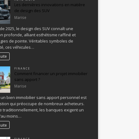
Les dernières innovations en matière
de design des SUV
Marise
 de 2025, le design des SUV connaît une
on profonde, alliant esthétisme raffiné et
gies de pointe. Véritables symboles de
é, ces véhicules…
suite
FINANCE
Comment financer un projet immobilier
sans apport ?
Marise
 un bien immobilier sans apport personnel est
stion qui préoccupe de nombreux acheteurs.
e traditionnellement, les banques exigent un
d’au moins…
suite
FINANCE