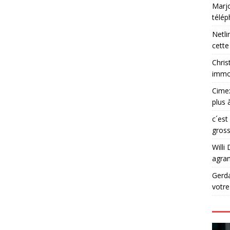
Marjo
télé
Netli
cette
Chris
immob
Cime
plus 
c´est
gross
Willi 
agran
Gerd
votr