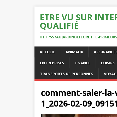
ETRE VU SUR INTE
QUALIFIÉ
HTTPS://AUJARDINDEFLORETTE-PRIMEURS
ACCUEIL
ANIMAUX
ASSURANCE
ENTREPRISES
FINANCE
LOISIRS
TRANSPORTS DE PERSONNES
VOYAG
comment-saler-la-v
1_2026-02-09_0915