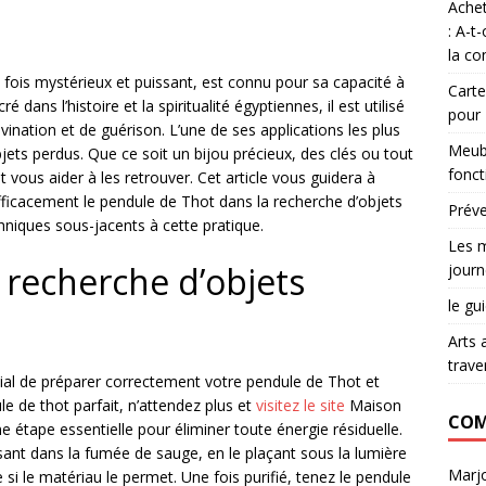
Achet
: A-t
la co
a fois mystérieux et puissant, est connu pour sa capacité à
Carte
 dans l’histoire et la spiritualité égyptiennes, il est utilisé
pour
vination et de guérison. L’une de ses applications les plus
Meubl
bjets perdus. Que ce soit un bijou précieux, des clés ou tout
fonct
 vous aider à les retrouver. Cet article vous guidera à
efficacement le pendule de Thot dans la recherche d’objets
Préve
chniques sous-jacents à cette pratique.
Les m
 recherche d’objets
journ
le gu
Arts 
trave
ial de préparer correctement votre pendule de Thot et
le de thot parfait, n’attendez plus et
visitez le site
Maison
COM
e étape essentielle pour éliminer toute énergie résiduelle.
sant dans la fumée de sauge, en le plaçant sous la lumière
Marjo
ée si le matériau le permet. Une fois purifié, tenez le pendule