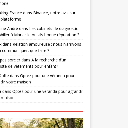
phone
nking France
dans
Binance, notre avis sur
 plateforme
tine André
dans
Les cabinets de diagnostic
ilier à Marseille ont-ils bonne réputation ?
x
dans
Relation amoureuse : nous n’arrivons
à communiquer, que faire ?
 pas sorcier
dans
A la recherche d’un
iste de vêtements pour enfant?
Dollie
dans
Optez pour une véranda pour
dir votre maison
a
dans
Optez pour une véranda pour agrandir
e maison