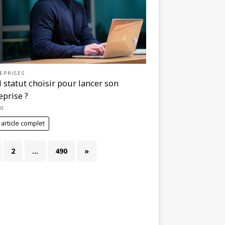
EPRISES
 statut choisir pour lancer son
eprise ?
nt
 article complet
2
…
490
»