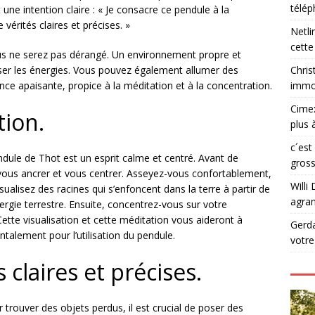
télé
ne intention claire : « Je consacre ce pendule à la
vérités claires et précises. »
Netli
cette
us ne serez pas dérangé. Un environnement propre et
Chris
liser les énergies. Vous pouvez également allumer des
immob
ce apaisante, propice à la méditation et à la concentration.
Cime
tion.
plus 
c´est
ndule de Thot est un esprit calme et centré. Avant de
gross
us ancrer et vous centrer. Asseyez-vous confortablement,
Willi 
ualisez des racines qui s’enfoncent dans la terre à partir de
agran
rgie terrestre. Ensuite, concentrez-vous sur votre
 Cette visualisation et cette méditation vous aideront à
Gerd
ntalement pour l’utilisation du pendule.
votr
claires et précises.
 trouver des objets perdus, il est crucial de poser des