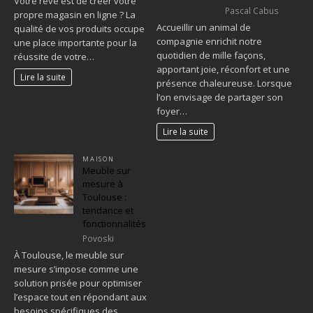
Votre rêve est de créer votre
Pascal Cabus
propre magasin en ligne ? La
Accueillir un animal de
qualité de vos produits occupe
compagnie enrichit notre
une place importante pour la
quotidien de mille façons,
réussite de votre…
apportant joie, réconfort et une
Lire la suite
présence chaleureuse. Lorsque
l’on envisage de partager son
foyer…
Lire la suite
MAISON
Meuble sur
mesure à
Toulouse :
tendance et
fonctionnalités
Povoski
À Toulouse, le meuble sur
mesure s’impose comme une
solution prisée pour optimiser
l’espace tout en répondant aux
besoins spécifiques des