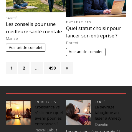
SANTÉ
ENTREPRISES
Les conseils pour une
Quel statut choisir pour
meilleure santé mentale
lancer son entreprise ?
Marise
Florent
Voir article complet
Voir article complet
1
2
…
490
»
ENTREPRISES
SANTÉ
Croissance vs
Le sevrage
résilience : quel
tabagique au
avenir pour les
laser à Annecy
entreprises ?
Quentin
Pascal Cabus
Lorsque vous êtes en proie à la