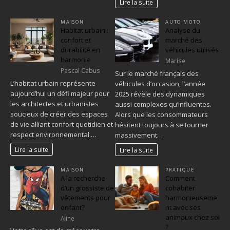
Lire la suite
MAISON
AUTO MOTO
Habitat urbain :
Analyse du
confort et
marché des
durabilité en
véhicules utilisés
harmonie
Marise
Pascal Cabus
Sur le marché français des
L’habitat urbain représente
véhicules d’occasion, l’année
aujourd’hui un défi majeur pour
2025 révèle des dynamiques
les architectes et urbanistes
aussi complexes qu’influentes.
soucieux de créer des espaces
Alors que les consommateurs
de vie alliant confort quotidien et
hésitent toujours à se tourner
respect environnemental.…
massivement…
Lire la suite
Lire la suite
MAISON
PRATIQUE
A la recherche
Comment
d’un grossiste de
cohabiter
vêtements pour
harmonieuseme
enfant?
nt avec ses
animaux chez soi
Aline
?