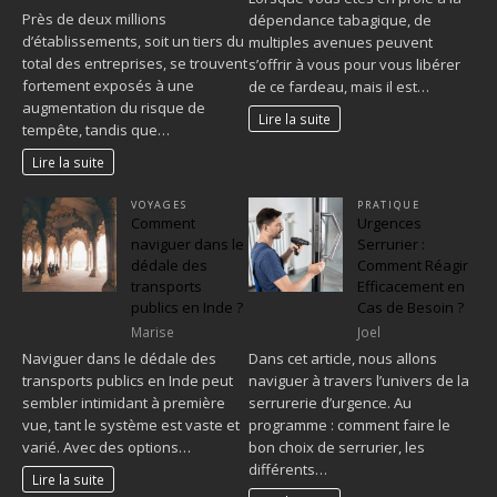
Près de deux millions
dépendance tabagique, de
d’établissements, soit un tiers du
multiples avenues peuvent
total des entreprises, se trouvent
s’offrir à vous pour vous libérer
fortement exposés à une
de ce fardeau, mais il est…
augmentation du risque de
Lire la suite
tempête, tandis que…
Lire la suite
VOYAGES
PRATIQUE
Comment
Urgences
naviguer dans le
Serrurier :
dédale des
Comment Réagir
transports
Efficacement en
publics en Inde ?
Cas de Besoin ?
Marise
Joel
Naviguer dans le dédale des
Dans cet article, nous allons
transports publics en Inde peut
naviguer à travers l’univers de la
sembler intimidant à première
serrurerie d’urgence. Au
vue, tant le système est vaste et
programme : comment faire le
varié. Avec des options…
bon choix de serrurier, les
différents…
Lire la suite