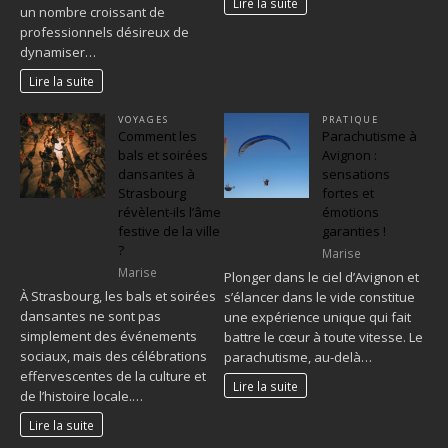
Lire la suite
un nombre croissant de
professionnels désireux de
dynamiser…
Lire la suite
VOYAGES
PRATIQUE
Comment les
Parachutisme à
bals et soirées
Avignon :
dansantes à
sensations
Strasbourg
fortes et
révèlent-ils l’âme
émotions
festive de la ville
garanties !
?
Marise
Marise
Plonger dans le ciel d’Avignon et
À Strasbourg, les bals et soirées
s’élancer dans le vide constitue
dansantes ne sont pas
une expérience unique qui fait
simplement des événements
battre le cœur à toute vitesse. Le
sociaux, mais des célébrations
parachutisme, au-delà…
effervescentes de la culture et
Lire la suite
de l’histoire locale.…
Lire la suite