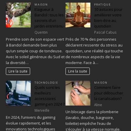
MAISON
PRATIQUE
Elagueur à
10 astuces pour
Bandol : tous les
améliorer votre
secrets d’un
bien-être au
jardin entretenu
quotidien
Quentin
Pascal Cabus
Prendre soin de son espace vert
Près de 70 % des personnes
à Bandol demande bien plus
déclarent ressentir du stress au
qu’un simple coup de tondeuse.
quotidien, une réalité qui touche
Avec le soleil généreux du Sud et
de nombreux aspects de la vie
la diversité…
moderne. Face à…
Lire la suite
Lire la suite
TECHNOLOGIE
MAISON
Quels sont les
Comment faire
meilleurs
pour déboucher
accessoires
la canalisation?
gaming en 2024 ?
Aline
Merveille
Un blocage dans la plomberie
En 2024, l’univers du gaming
(lavabo, douche, baignoire,
évolue rapidement, et les
toilette) empêche l’eau de
innovations technologiques
s’écouler à sa vitesse normale.