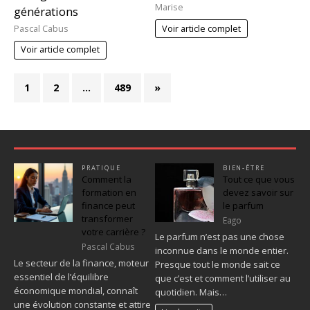
Marise
générations
Pascal Cabus
Voir article complet
Voir article complet
1
2
…
489
»
PRATIQUE
BIEN-ÊTRE
Comment la
Tout ce que vous
formation en
devez savoir sur
finance peut
le parfum
transformer
Eago
votre carrière ?
Le parfum n’est pas une chose
Pascal Cabus
inconnue dans le monde entier.
Le secteur de la finance, moteur
Presque tout le monde sait ce
essentiel de l’équilibre
que c’est et comment l’utiliser au
économique mondial, connaît
quotidien. Mais…
une évolution constante et attire