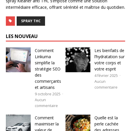
spray Kleaner anti THC s’impose comme une solution
intermédiaire efficace, offrant sérénité et maîtrise du quotidien.
SPRAY THC
LES NOUVEAU
Comment
Les bienfaits de
Linkuma
l’hydratation sur
simplifie la
votre corps et
stratégie SEO
votre esprit
des
4 février 2025
commerçants
Aucun
et artisans
commentaire
9 octobre 2025
Aucun
commentaire
Comment
Quelle est la
maximiser la
perle cachée
valeur de
des adresses