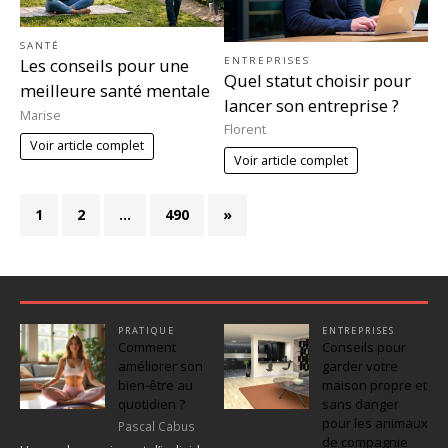
SANTÉ
ENTREPRISES
Les conseils pour une
Quel statut choisir pour
meilleure santé mentale
lancer son entreprise ?
Marise
Florent
Voir article complet
Voir article complet
1
2
…
490
»
PRATIQUE
ENTREPRISES
Comment
Conseils pour
améliorer son
garder votre
bien-être au
maison propre et
quotidien ?
sans danger
pour les animaux
Pascal Cabus
de compagnie