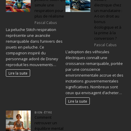
simule une
électrique chez
respiration pour
un mandataire :
plus de réalisme
A-t-on droit au
bonus
Pascal Cabus
écologique et à
La peluche Stitch respiration
la prime à la
représente une avancée
conversion ?
remarquable dans l’univers des
Pascal Cabus
jouets en peluche. Ce
L’adoption des véhicules
compagnon inspiré du
électriques connaît une
personnage adoré de Disney
croissance remarquable, portée
reproduit les mouvements…
par une conscience
Lire la suite
environnementale accrue et des
incitations gouvernementales
significatives. Nombreux sont
ceux qui envisagent d’acheter…
Lire la suite
BIEN-ÊTRE
Comment
retrouver un
équilibre mental