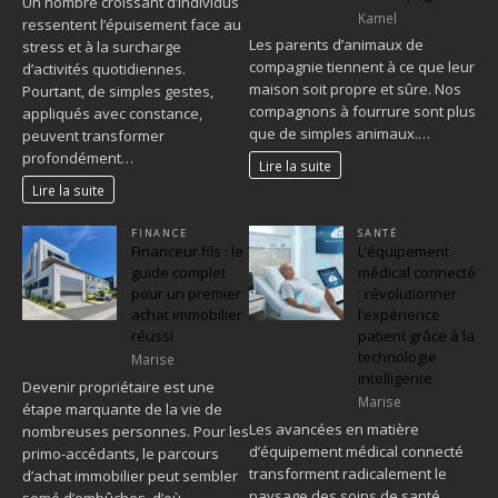
Un nombre croissant d’individus
Kamel
ressentent l’épuisement face au
Les parents d’animaux de
stress et à la surcharge
compagnie tiennent à ce que leur
d’activités quotidiennes.
maison soit propre et sûre. Nos
Pourtant, de simples gestes,
compagnons à fourrure sont plus
appliqués avec constance,
que de simples animaux.…
peuvent transformer
profondément…
Lire la suite
Lire la suite
FINANCE
SANTÉ
Financeur fils : le
L’équipement
guide complet
médical connecté
pour un premier
: révolutionner
achat immobilier
l’expérience
réussi
patient grâce à la
technologie
Marise
intelligente
Devenir propriétaire est une
Marise
étape marquante de la vie de
Les avancées en matière
nombreuses personnes. Pour les
d’équipement médical connecté
primo-accédants, le parcours
transforment radicalement le
d’achat immobilier peut sembler
paysage des soins de santé.
semé d’embûches, d’où