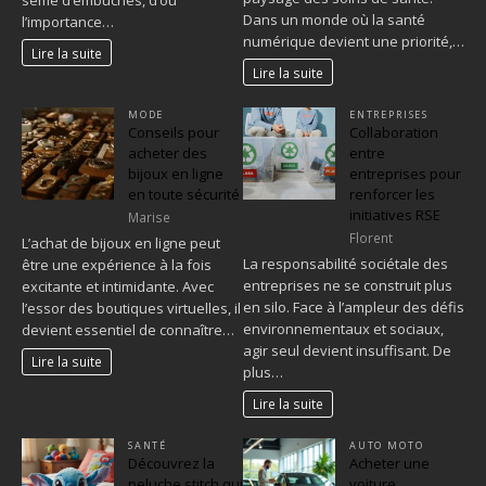
Dans un monde où la santé
l’importance…
numérique devient une priorité,…
Lire la suite
Lire la suite
MODE
ENTREPRISES
Conseils pour
Collaboration
acheter des
entre
bijoux en ligne
entreprises pour
en toute sécurité
renforcer les
initiatives RSE
Marise
Florent
L’achat de bijoux en ligne peut
La responsabilité sociétale des
être une expérience à la fois
entreprises ne se construit plus
excitante et intimidante. Avec
en silo. Face à l’ampleur des défis
l’essor des boutiques virtuelles, il
environnementaux et sociaux,
devient essentiel de connaître…
agir seul devient insuffisant. De
Lire la suite
plus…
Lire la suite
SANTÉ
AUTO MOTO
Découvrez la
Acheter une
peluche stitch qui
voiture