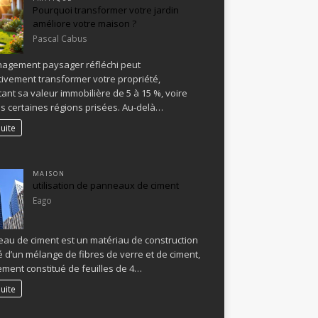
Pourquoi transformer votre jardin
améliore votre maison ?
Pascal Cabus
agement paysager réfléchi peut
ativement transformer votre propriété,
nt sa valeur immobilière de 5 à 15 %, voire
s certaines régions prisées. Au-delà…
suite
MAISON
utilisation de panneaux de ciment
Eago
au de ciment est un matériau de construction
é d’un mélange de fibres de verre et de ciment,
ment constitué de feuilles de 4…
suite