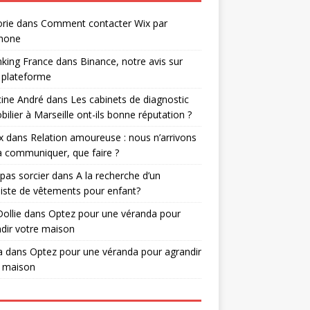
rie
dans
Comment contacter Wix par
phone
nking France
dans
Binance, notre avis sur
 plateforme
tine André
dans
Les cabinets de diagnostic
ilier à Marseille ont-ils bonne réputation ?
x
dans
Relation amoureuse : nous n’arrivons
à communiquer, que faire ?
 pas sorcier
dans
A la recherche d’un
iste de vêtements pour enfant?
Dollie
dans
Optez pour une véranda pour
dir votre maison
a
dans
Optez pour une véranda pour agrandir
e maison