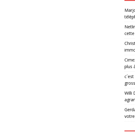
Marjo
télé
Netli
cette
Chris
immob
Cime
plus 
c´est
gross
Willi 
agran
Gerd
votr