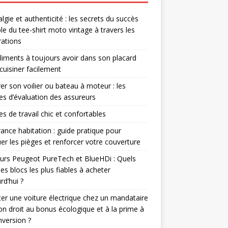
lgie et authenticité : les secrets du succès
le du tee-shirt moto vintage à travers les
ations
liments à toujours avoir dans son placard
cuisiner facilement
er son voilier ou bateau à moteur : les
res d’évaluation des assureurs
s de travail chic et confortables
ance habitation : guide pratique pour
er les pièges et renforcer votre couverture
rs Peugeot PureTech et BlueHDi : Quels
les blocs les plus fiables à acheter
rd’hui ?
er une voiture électrique chez un mandataire
-on droit au bonus écologique et à la prime à
nversion ?