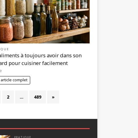
IQUE
aliments à toujours avoir dans son
ard pour cuisiner facilement
e
 article complet
2
…
489
»
PRATIQUE