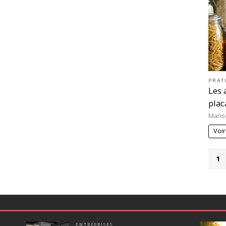
PRAT
Les 
plac
Maris
Voir
1
ENTREPRISES