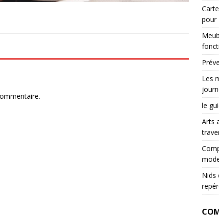
Carte
pour
Meubl
fonct
Préve
Les m
journ
commentaire.
le gu
Arts 
trave
Compr
mode
Nids 
repér
COM