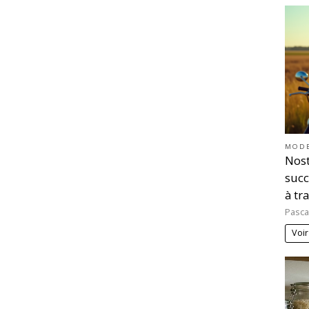
MOD
Nost
succ
à tr
Pasca
Voir