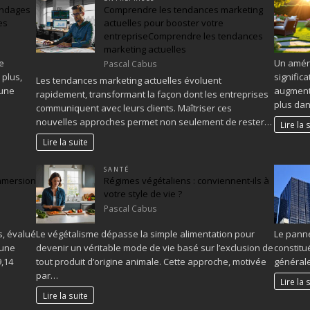
ondages
Comprendre les tendances marketing
es
actuelles pour booster votre
entrepriseComprendre les tendances
marketing actuelles
e
Un amén
Pascal Cabus
plus,
signific
Les tendances marketing actuelles évoluent
 une
augmenta
rapidement, transformant la façon dont les entreprises
plus dan
communiquent avec leurs clients. Maîtriser ces
nouvelles approches permet non seulement de rester…
Lire la 
Lire la suite
SANTÉ
mmersion
Régimes végétaliens : conviennent-ils à
votre style de vie ?
Pascal Cabus
s, évalué
Le végétalisme dépasse la simple alimentation pour
Le panne
 une
devenir un véritable mode de vie basé sur l’exclusion de
constitu
9,14
tout produit d’origine animale. Cette approche, motivée
générale
par…
Lire la 
Lire la suite