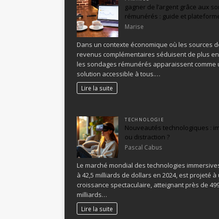
gagner de l’argent grâce aux s
rémunérés : guide et plateform
Marise
Dans un contexte économique où les sources d
revenus complémentaires séduisent de plus en 
les sondages rémunérés apparaissent comme
solution accessible à tous.…
Lire la suite
TECHNOLOGIE
Nouveautés technologiques : i
ou distraction ?
Pascal Cabus
Le marché mondial des technologies immersive
à 42,5 milliards de dollars en 2024, est projeté à
croissance spectaculaire, atteignant près de 49
milliards…
Lire la suite