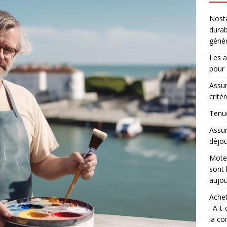
Nosta
durab
génér
Les a
pour 
Assur
critè
Tenue
Assur
déjou
Moteu
sont 
aujou
Achet
: A-t
la co