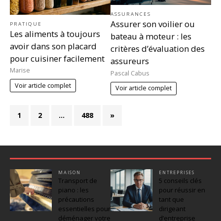
ASSURANCES
Assurer son voilier ou
PRATIQUE
Les aliments à toujours
bateau à moteur : les
avoir dans son placard
critères d’évaluation des
pour cuisiner facilement
assureurs
Marise
Pascal Cabus
Voir article complet
Voir article complet
1
2
…
488
»
MAISON
ENTREPRISES
Transport de
5 conseils clés
piano : les
pour réussir en
précautions
tant que
essentielles pour
dirigeant
déménager votre
d’entreprise