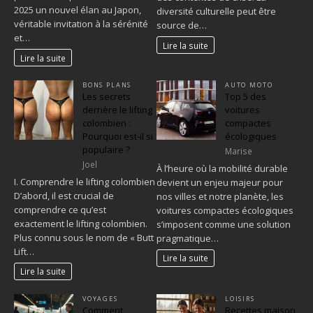
2025 un nouvel élan au Japon,
diversité culturelle peut être
véritable invitation à la sérénité
source de…
et…
Lire la suite
Lire la suite
BONS PLANS
AUTO MOTO
Les secrets
Top 5 des
derrière le lifting
voitures
colombien :
compactes
Pourquoi est-il si
écologiques
populaire ?
Marise
Joel
À l’heure où la mobilité durable
I. Comprendre le lifting colombien
devient un enjeu majeur pour
D’abord, il est crucial de
nos villes et notre planète, les
comprendre ce qu’est
voitures compactes écologiques
exactement le lifting colombien.
s’imposent comme une solution
Plus connu sous le nom de « Butt
pragmatique…
Lift…
Lire la suite
Lire la suite
VOYAGES
LOISIRS
Comment
Recettes maison