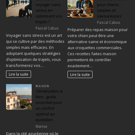
voyager sans
pour chiens :
stress en
simples et
optimisant vos
savoureuses
trajets ?
Pascal Cabus
Pascal Cabus
Préparer des repas maison pour
Voyager sans stress est un art
votre chien peut être une
qui se cultive par des méthodes
alternative saine et économique
simples mais efficaces. En
aux croquettes commerciales.
adoptant quelques stratégies
Ces recettes faites maison
d’optimisation de trajets, vous
permettent de contrôler
transformerez vos…
exactement…
Lire la suite
Lire la suite
MAISON
Climatisation à
Nice : guide
essentiel pour
un confort
optimal au
quotidien
Marise
Dans la cité azuréenne où le