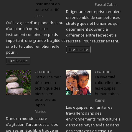
instrument en
Pascal Cabus
toute sécurité
Diriger une entreprise requiert
Jules
un ensemble de compétences
Qu’il s’agisse d’un piano droit ou
stratégiques et humaines qui
d’un piano à queue, cet
déterminent souvent la
instrument combine un poids
différence entre l’échec et la
important, une grande fragilité et
réussite. Pour réussir en tant…
une forte valeur émotionnelle
Lire la suite
pour…
Lire la suite
PRATIQUE
PRATIQUE
L’art du calme :
La diversité
découvrir la
culturelle dans
technique des
les équipes
pierres en
humanitaires
équilibre au
Kamel
Japon
Les équipes humanitaires
Marise
travaillent dans des
Dans un monde saturé
environnements multiculturels
d’agitation, l’art ancestral des
dans des pays variés et dans
pierres en équilibre trouve en
des contextes de crise. La