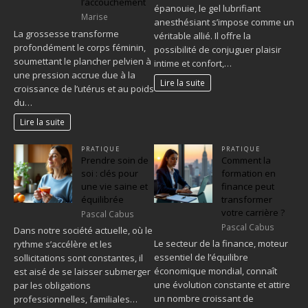
l’accouchement
épanouie, le gel lubrifiant
Marise
anesthésiant s’impose comme un
La grossesse transforme
véritable allié. Il offre la
profondément le corps féminin,
possibilité de conjuguer plaisir
soumettant le plancher pelvien à
intime et confort,…
une pression accrue due à la
Lire la suite
croissance de l’utérus et au poids
du…
Lire la suite
PRATIQUE
PRATIQUE
Prendre soin de
Comment la
soi : clés pour
formation en
une vie saine et
finance peut
équilibrée
transformer
votre carrière ?
Pascal Cabus
Pascal Cabus
Dans notre société actuelle, où le
Le secteur de la finance, moteur
rythme s’accélère et les
essentiel de l’équilibre
sollicitations sont constantes, il
économique mondial, connaît
est aisé de se laisser submerger
une évolution constante et attire
par les obligations
un nombre croissant de
professionnelles, familiales…