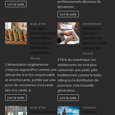
professionnels désireux de
Lire la suite
dynamiser…
Lire la suite
BIEN-ÊTRE
ENTREPRISES
Ouvrages
Monétise ta
incontournables
passion :
pour maîtriser
business en
les secrets de
ligne accessible
l’alimentation
aux jeunes
végétarienne
Florent
Marise
À l’ère du numérique, les
L’alimentation végétarienne
adolescents ne sont plus
s’impose aujourd’hui comme une
cantonnés aux petits jobs
démarche à la fois responsable
traditionnels comme le baby-
et enrichissante, portée par une
sitting ou la distribution de
prise de conscience croissante
journaux. Une nouvelle
liée à la santé, à…
génération…
Lire la suite
Lire la suite
BIEN-ÊTRE
VOYAGES
Comment choisir
Comment