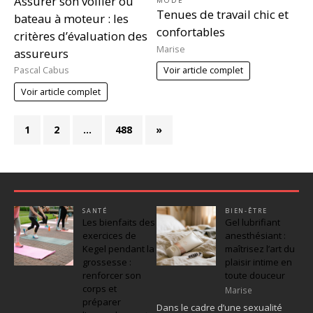
Assurer son voilier ou
MODE
Tenues de travail chic et
bateau à moteur : les
confortables
critères d’évaluation des
Marise
assureurs
Pascal Cabus
Voir article complet
Voir article complet
1
2
…
488
»
SANTÉ
BIEN-ÊTRE
Les bienfaits des
Gel lubrifiant
exercices de
anesthésiant :
Kegel pendant la
maîtrisez l’art du
grossesse :
plaisir intime en
renforcer son
toute douceur
corps et
Marise
préparer
Dans le cadre d’une sexualité