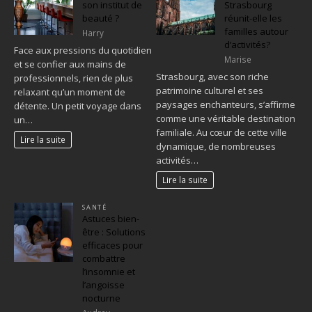
son institut de
Strasbourg
beauté ?
réunit-elle les
familles autour
Harry
d’activités?
Face aux pressions du quotidien
Marise
et se confier aux mains de
Strasbourg, avec son riche
professionnels, rien de plus
patrimoine culturel et ses
relaxant qu’un moment de
paysages enchanteurs, s’affirme
détente. Un petit voyage dans
comme une véritable destination
un…
familiale. Au cœur de cette ville
Lire la suite
dynamique, de nombreuses
activités…
Lire la suite
SANTÉ
Astuces bien-
être : Solutions
efficaces pour
combattre
l’insomnie et
l’angoisse
nocturne