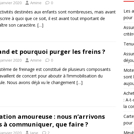
janvier 2020
Amine
0
Les a
ctivités destinées aux enfants sont nombreuses, mais avant
pour 
inscrire à quoi que ce soit, il est avant tout important de
ître son caractère.
[…]
Assur
critè
Tenue
nd et pourquoi purger les freins ?
Assur
déjou
janvier 2020
Amine
0
stème de freinage est constitué de plusieurs composants
Moteu
ravaillent de concert pour aboutir à l’immobilisation du
sont 
ule. Nous avons déjà vu le changement
[…]
aujou
Achet
: A-t
la co
ation amoureuse : nous n’arrivons
Carte
pour
s à communiquer, que faire ?
Meubl
janvier 2020
Jane
2