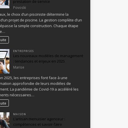
prestation de service
Povoski
ux, le choix d’un pisciniste détermine la
 d’un projet de piscine. La gestion complète d’un
épasse la simple construction. Chaque étape
de…
suite
ENTREPRISES
Les nouveaux modèles de management
: tendances et enjeux en 2025
Marise
zon 2025, les entreprises font face à une
mation approfondie de leurs modèles de
nt. La pandémie de Covid-19 a accéléré les
ents nécessaires…
suite
MAISON
L’artisan menuisier agenceur :
compétences et savoir-faire