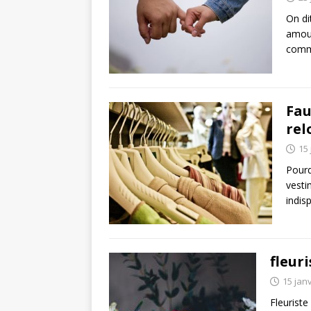
On di
amour
comm
Fau
rel
15 
Pourq
vesti
indis
fleur
15 jan
Fleuriste