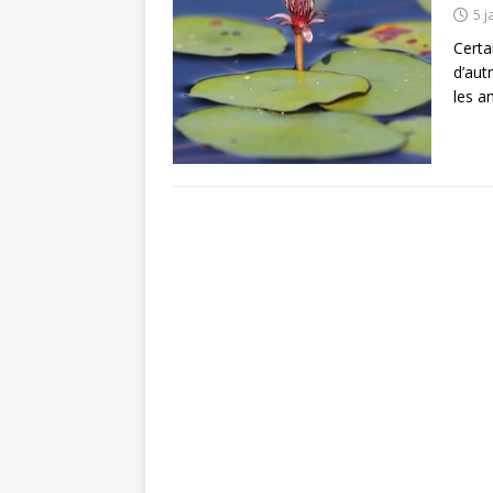
5 j
Certa
d’aut
les a