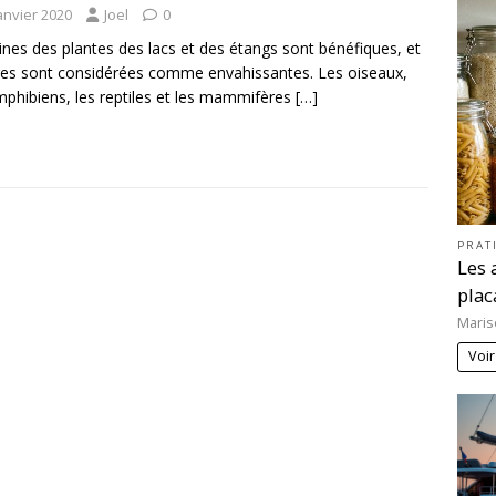
anvier 2020
Joel
0
ines des plantes des lacs et des étangs sont bénéfiques, et
res sont considérées comme envahissantes. Les oiseaux,
mphibiens, les reptiles et les mammifères
[…]
PRAT
Les 
plac
Maris
Voir