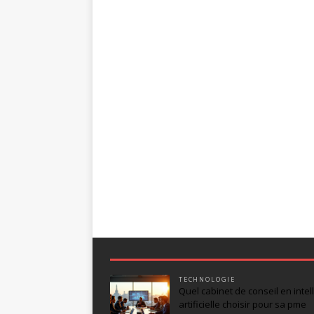
TECHNOLOGIE
Quel cabinet de conseil en intel
artificielle choisir pour sa pme