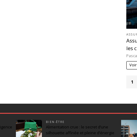
ASSU
Assu
les 
Pasca
Voir
1
BIEN-ÊTRE
ligence
Alimentation crue : le secret d’une
silhouette affinée et pleine d’énergie