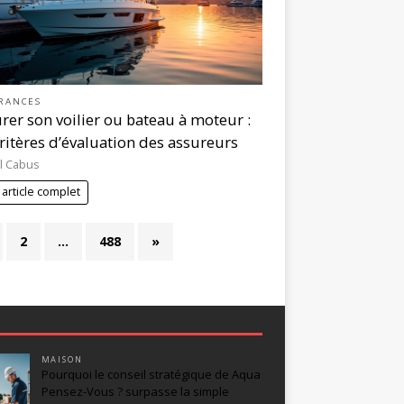
RANCES
rer son voilier ou bateau à moteur :
critères d’évaluation des assureurs
l Cabus
 article complet
2
…
488
»
MAISON
Pourquoi le conseil stratégique de Aqua
Pensez-Vous ? surpasse la simple