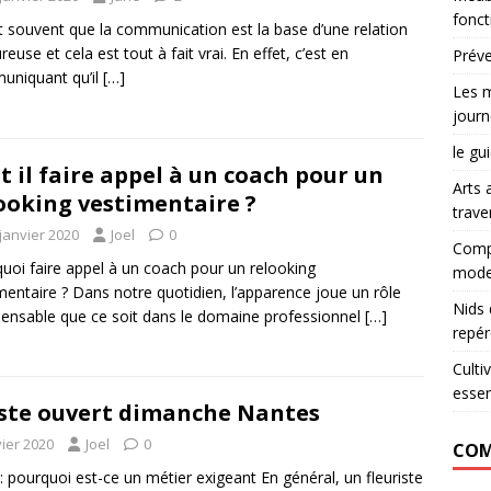
fonct
t souvent que la communication est la base d’une relation
euse et cela est tout à fait vrai. En effet, c’est en
Préve
uniquant qu’il
[…]
Les m
journ
le gu
t il faire appel à un coach pour un
Arts 
ooking vestimentaire ?
trave
janvier 2020
Joel
0
Compr
uoi faire appel à un coach pour un relooking
mode
mentaire ? Dans notre quotidien, l’apparence joue un rôle
Nids 
pensable que ce soit dans le domaine professionnel
[…]
repér
Culti
essen
iste ouvert dimanche Nantes
vier 2020
Joel
0
COM
 : pourquoi est-ce un métier exigeant En général, un fleuriste