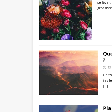
se lève 
grossist
Que
?
13 
Un to
îles l
[…]
Pla