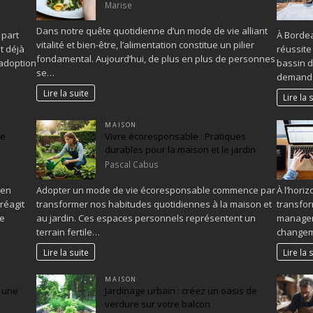
Marise
Dans notre quête quotidienne d’un mode de vie alliant
 part
À Bordea
vitalité et bien-être, l’alimentation constitue un pilier
t déjà
réussite
fondamental. Aujourd’hui, de plus en plus de personnes
e adoption
bassin d
se…
deman
Lire la suite
Lire la 
MAISON
ue
Vivre écoresponsable : Pratiques
durables pour la maison et le jardin
Pascal Cabus
 en
Adopter un mode de vie écoresponsable commence par
À l’hori
 réagit
transformer nos habitudes quotidiennes à la maison et
transfor
le
au jardin. Ces espaces personnels représentent un
manageme
terrain fertile…
changem
Lire la suite
Lire la 
MAISON
t une
Jardinage urbain : créez un oasis de
verdure sur votre balcon