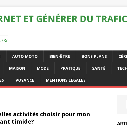
RNET ET GÉNÉRER DU TRAFIC
.FR/
S
AUTO MOTO
BIEN-ÊTRE
BONS PLANS
CÉR
MAISON
MODE
PRATIQUE
SANTÉ
TEC
ES
VOYANCE
MENTIONS LÉGALES
lles activités choisir pour mon
ant timide?
ART