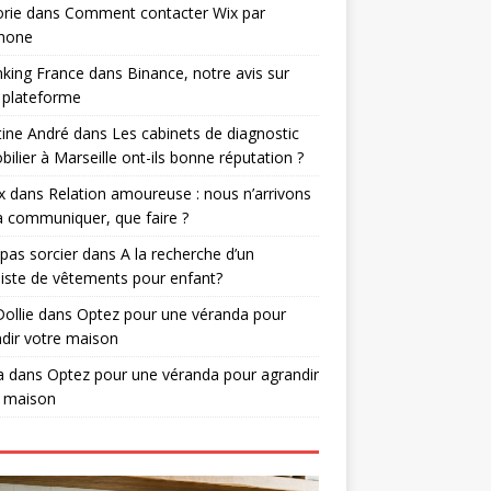
rie
dans
Comment contacter Wix par
phone
nking France
dans
Binance, notre avis sur
 plateforme
tine André
dans
Les cabinets de diagnostic
ilier à Marseille ont-ils bonne réputation ?
x
dans
Relation amoureuse : nous n’arrivons
à communiquer, que faire ?
 pas sorcier
dans
A la recherche d’un
iste de vêtements pour enfant?
Dollie
dans
Optez pour une véranda pour
dir votre maison
a
dans
Optez pour une véranda pour agrandir
e maison