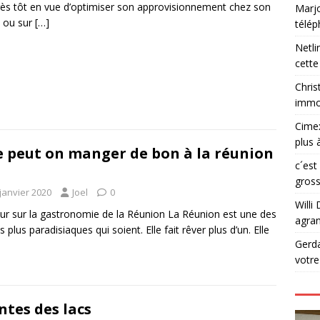
très tôt en vue d’optimiser son approvisionnement chez son
Marjo
e ou sur
[…]
télé
Netli
cette
Chris
immob
Cime
plus 
 peut on manger de bon à la réunion
c´est
gross
janvier 2020
Joel
0
Willi 
ur sur la gastronomie de la Réunion La Réunion est une des
agran
es plus paradisiaques qui soient. Elle fait rêver plus d’un. Elle
Gerd
votr
ntes des lacs