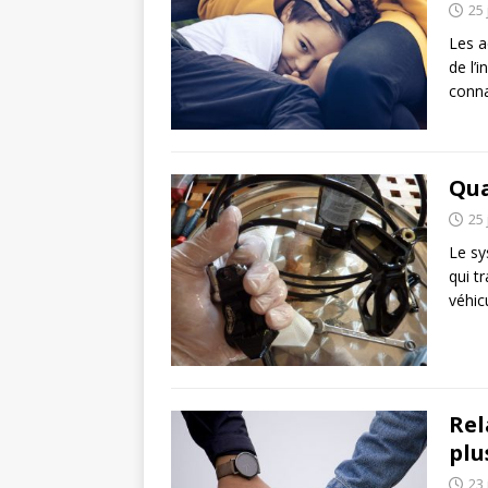
25 
Les a
de l’
conna
Qua
25 
Le sy
qui t
véhic
Rel
plu
23 