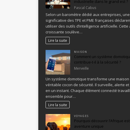
industrielle dans le grand est ?
Pascal Cabus
Selon un baromètre dédié aux entreprises, une
significative des TPE et PME françaises déclaren
utiliser des outils d’intelligence artificielle. Cett
croissante soulève…
Lire la suite
MAISON
Comment un système domotiq
contribue-t-il à la sécurité ?
Merveille
Un système domotique transforme une maison
véritable cocon de sécurité. Il surveille, alerte et
en un instant. Chaque élément connecté travail
ensemble pour…
Lire la suite
VOYAGES
Pourquoi découvrir l’Afrique es
aventure unique