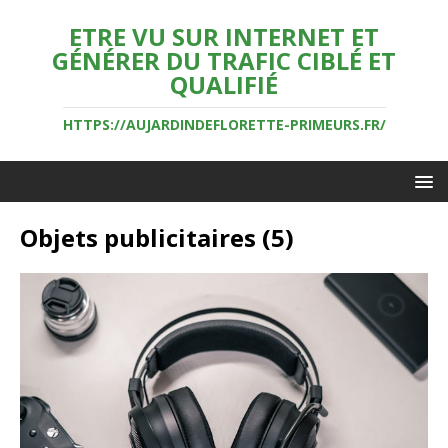
ETRE VU SUR INTERNET ET
GÉNÉRER DU TRAFIC CIBLÉ ET
QUALIFIÉ
HTTPS://AUJARDINDEFLORETTE-PRIMEURS.FR/
Objets publicitaires (5)