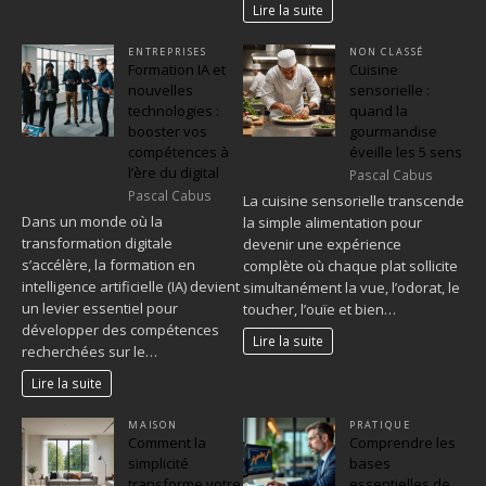
Lire la suite
ENTREPRISES
NON CLASSÉ
Formation IA et
Cuisine
nouvelles
sensorielle :
technologies :
quand la
booster vos
gourmandise
compétences à
éveille les 5 sens
l’ère du digital
Pascal Cabus
Pascal Cabus
La cuisine sensorielle transcende
Dans un monde où la
la simple alimentation pour
transformation digitale
devenir une expérience
s’accélère, la formation en
complète où chaque plat sollicite
intelligence artificielle (IA) devient
simultanément la vue, l’odorat, le
un levier essentiel pour
toucher, l’ouïe et bien…
développer des compétences
Lire la suite
recherchées sur le…
Lire la suite
MAISON
PRATIQUE
Comment la
Comprendre les
simplicité
bases
transforme votre
essentielles de