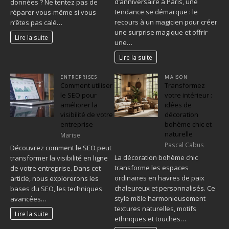
d’anniversaire à Paris, une
données ? Ne tentez pas de
tendance se démarque : le
réparer vous-même si vous
recours à un magicien pour créer
n’êtes pas calé…
une surprise magique et offrir
Lire la suite
une…
Lire la suite
ENTREPRISES
MAISON
Comment utiliser
Transformez
le SEO pour
votre intérieur :
améliorer la
idées de
visibilité de votre
décoration
entreprise
bohème chic et
naturelle
Marise
Pascal Cabus
Découvrez comment le SEO peut
La décoration bohème chic
transformer la visibilité en ligne
transforme les espaces
de votre entreprise. Dans cet
ordinaires en havres de paix
article, nous explorerons les
chaleureux et personnalisés. Ce
bases du SEO, les techniques
style mêle harmonieusement
avancées…
textures naturelles, motifs
Lire la suite
ethniques et touches…