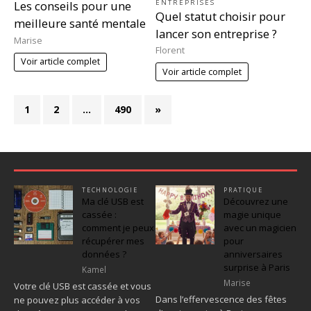
ENTREPRISES
Les conseils pour une
Quel statut choisir pour
meilleure santé mentale
lancer son entreprise ?
Marise
Florent
Voir article complet
Voir article complet
1
2
…
490
»
TECHNOLOGIE
PRATIQUE
Ma clé USB est
Découvrez une
cassée :
magie unique
comment je peux
avec un magicien
récupérer mes
pour
données ?
anniversaires
surprise à Paris
Kamel
Marise
Votre clé USB est cassée et vous
Dans l’effervescence des fêtes
ne pouvez plus accéder à vos