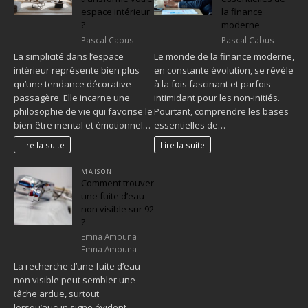
espace intérieur
la finance
?
moderne
Pascal Cabus
Pascal Cabus
La simplicité dans l’espace
Le monde de la finance moderne,
intérieur représente bien plus
en constante évolution, se révèle
qu’une tendance décorative
à la fois fascinant et parfois
passagère. Elle incarne une
intimidant pour les non-initiés.
philosophie de vie qui favorise le
Pourtant, comprendre les bases
bien-être mental et émotionnel…
essentielles de…
Lire la suite
Lire la suite
MAISON
Comment trouver
une fuite d’eau
non visible sur 92
?
Emna Amouna
Emna Amouna
La recherche d’une fuite d’eau
non visible peut sembler une
tâche ardue, surtout
lorsqu’aucun signe évident