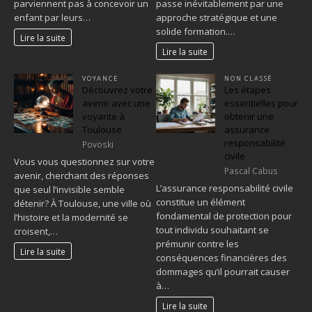
parviennent pas à concevoir un
passe inévitablement par une
enfant par leurs…
approche stratégique et une
solide formation.…
Lire la suite
Lire la suite
VOYANCE
NON CLASSÉ
Découvrez votre
Les étapes
avenir avec une
essentielles pour
voyante à
obtenir une
Toulouse
assurance
responsabilité
Povoski
civile
Vous vous questionnez sur votre
Pascal Cabus
avenir, cherchant des réponses
L’assurance responsabilité civile
que seul l’invisible semble
constitue un élément
détenir? À Toulouse, une ville où
fondamental de protection pour
l’histoire et la modernité se
tout individu souhaitant se
croisent,…
prémunir contre les
Lire la suite
conséquences financières des
dommages qu’il pourrait causer
à…
Lire la suite