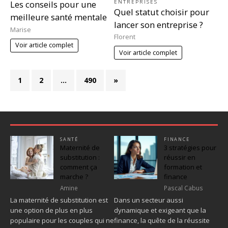
ENTREPRISES
Les conseils pour une
Quel statut choisir pour
meilleure santé mentale
lancer son entreprise ?
Marise
Florent
Voir article complet
Voir article complet
1
2
…
490
»
SANTÉ
FINANCE
Maternité de
3 stratégies pour
substitution :
réussir en
comment ça
formation et
marche ?
finance
Amine
Pascal Cabus
La maternité de substitution est
Dans un secteur aussi
une option de plus en plus
dynamique et exigeant que la
populaire pour les couples qui ne
finance, la quête de la réussite