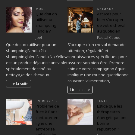
MODE
ANIMAUX
Que doit on
Astuces pour
utiliser un
bien s’occuper
shampoing
de votre cheval
Fanola ?
au quotidien
Joel
Pascal Cabus
Que doit-on utiliser pour un
S’occuper d’un cheval demande
shampoing Fanola ? Le
attention, régularité et
shampoing bleu Fanola No Yellow
connaissances spécifiques pour
est un produit déjaunissant violet
assurer son bien-être. Prendre
spécialement destiné au
soin de votre compagnon équin
nettoyage des cheveux…
implique une routine quotidienne
couvrant l’alimentation,…
Lire la suite
Lire la suite
ENTREPRISES
SANTÉ
Problème de
Est-ce que les
fuite à Paris :
thérapeutes
contacter en
énergétique ont
ligne une
bonne
entreprise
réputation ?
spécialisée