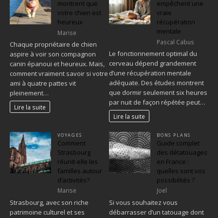
montrent que
empêchent une
votre chien est
vraie
heureux
récupération
mentale
Marise
Pascal Cabus
Chaque propriétaire de chien
Le fonctionnement optimal du
aspire à voir son compagnon
cerveau dépend grandement
canin épanoui et heureux. Mais,
d’une récupération mentale
comment vraiment savoir si votre
adéquate. Des études montrent
ami à quatre pattes vit
que dormir seulement six heures
pleinement…
par nuit de façon répétée peut…
Lire la suite
Lire la suite
VOYAGES
BONS PLANS
Comment
Guide complet
Strasbourg
des détatouages
réunit-elle les
en France :
familles autour
quelles sont vos
d’activités?
possibilités ?
Marise
Joel
Strasbourg, avec son riche
Si vous souhaitez vous
patrimoine culturel et ses
débarrasser d’un tatouage dont