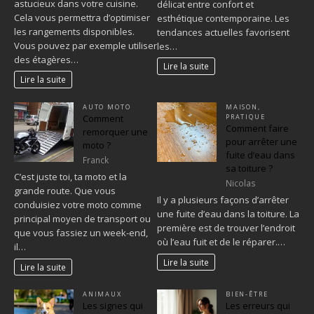
astucieux dans votre cuisine.
délicat entre confort et
Cela vous permettra d’optimiser
esthétique contemporaine. Les
les rangements disponibles.
tendances actuelles favorisent
Vous pouvez par exemple utiliser
les…
des étagères…
Lire la suite
Lire la suite
AUTO MOTO
MAISON
,
Comment
PRATIQUE
Comment faire
remorquer une
pour arrêter une
moto ?
fuite d’eau dans
Franck
sa toiture ?
C’est juste toi, ta moto et la
Nicolas
grande route. Que vous
Il y a plusieurs façons d’arrêter
conduisiez votre moto comme
une fuite d’eau dans la toiture. La
principal moyen de transport ou
première est de trouver l’endroit
que vous fassiez un week-end,
où l’eau fuit et de le réparer.…
il…
Lire la suite
Lire la suite
ANIMAUX
BIEN-ÊTRE
Les signes qui
Les erreurs qui