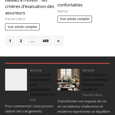
confortables
critères d’évaluation des
Marise
assureurs
Pascal Cabus
Voir article complet
Voir article complet
1
2
…
488
»
MAISON
MAISON
Il n’y a pas de
Idées créatives
placard dans
pour un intérieur
mon
chaleureux et
appartement,
moderne
comment je fais?
Pascal Cabus
Joel
Transformer son espace de vie
Pour commencer, vous pouvez
en un intérieur chaleureux et
utiliser des rangements
moderne représente un équilibre